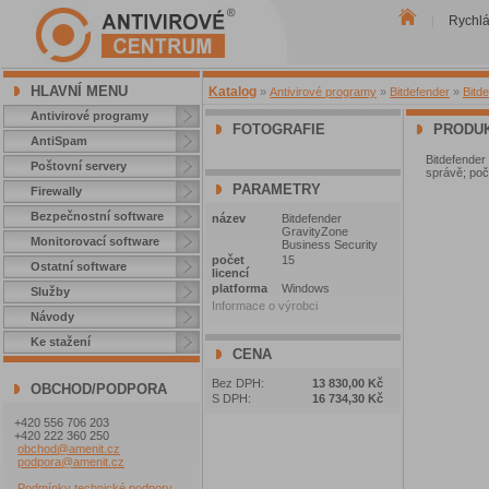
Rychl
|
HLAVNÍ MENU
Katalog
»
Antivirové programy
»
Bitdefender
»
Bitd
Antivirové programy
FOTOGRAFIE
PRODUK
AntiSpam
Bitdefender
Poštovní servery
správě; poč
PARAMETRY
Firewally
Bezpečnostní software
název
Bitdefender
GravityZone
Monitorovací software
Business Security
počet
15
Ostatní software
licencí
platforma
Windows
Služby
Informace o výrobci
Návody
Ke stažení
CENA
Bez DPH:
13 830,00 Kč
OBCHOD/PODPORA
S DPH:
16 734,30 Kč
+420 556 706 203
+420 222 360 250
obchod@amenit.cz
podpora@amenit.cz
Podmínky technické podpory