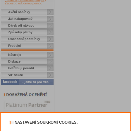
Žádost o odbornou pomoc
Akční nabídky
Jak nakupovat?
Dárek při nákupu
Způsoby platby
Obchodní podmínky
Prodejci
Nástroje
Diskuze
Potřebuji poradit
VIP sekce
NASTAVENÍ SOUKROMÍ COOKIES.