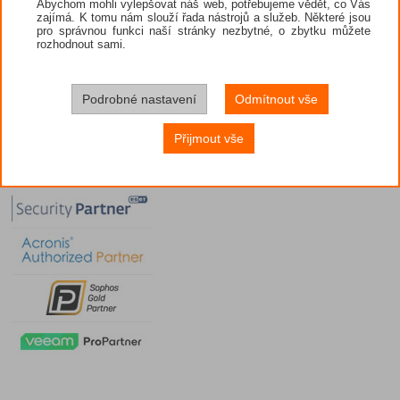
Abychom mohli vylepšovat náš web, potřebujeme vědět, co Vás
zajímá. K tomu nám slouží řada nástrojů a služeb. Některé jsou
pro správnou funkci naší stránky nezbytné, o zbytku můžete
rozhodnout sami.
Podrobné nastavení
Odmítnout vše
Přijmout vše