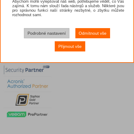
Abychom mohli vylepšovat náš web, potřebujeme vědět, co Vás
zajímá. K tomu nám slouží řada nástrojů a služeb. Některé jsou
pro správnou funkci naší stránky nezbytné, o zbytku můžete
rozhodnout sami.
Podrobné nastavení
Odmítnout vše
Přijmout vše