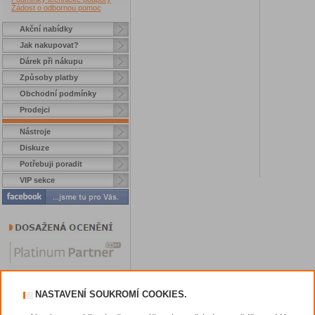
Žádost o odbornou pomoc
Akční nabídky
Jak nakupovat?
Dárek při nákupu
Způsoby platby
Obchodní podmínky
Prodejci
Nástroje
Diskuze
Potřebuji poradit
VIP sekce
NASTAVENÍ SOUKROMÍ COOKIES.