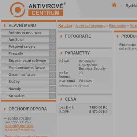
Rychl
|
HLAVNÍ MENU
Katalog
»
Antivirové programy
»
Bitdefender
»
Bitd
Antivirové programy
FOTOGRAFIE
PRODUK
AntiSpam
Bitdefender
Poštovní servery
počet licenc
PARAMETRY
Firewally
Bezpečnostní software
název
Bitdefender
GravityZone
Monitorovací software
Business Security
počet
20
Ostatní software
licencí
platforma
Windows
Služby
Informace o výrobci
Návody
Ke stažení
CENA
Bez DPH:
7 000,00 Kč
OBCHOD/PODPORA
S DPH:
8 470,00 Kč
+420 556 706 203
+420 222 360 250
obchod@amenit.cz
podpora@amenit.cz
Podmínky technické podpory