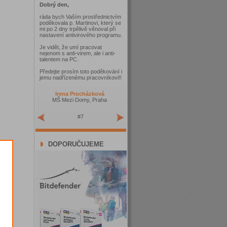
Dobrý den,
ráda bych Vaším prostřednictvím
poděkovala p. Martinovi, který se
mi po 2 dny trpělivě věnoval při
nastavení antivirového programu.
Je vidět, že umí pracovat
nejenom s anti-virem, ale i anti-
talentem na PC.
Předejte prosím toto poděkování i
jemu nadřízenému pracovníkovi!!
Irena Procházková
MŠ Mezi Domy, Praha
#7
DOPORUČUJEME