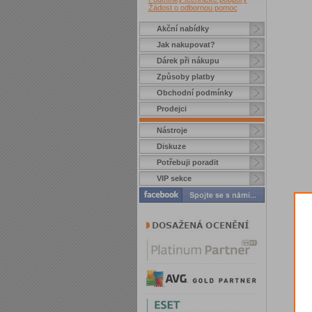
Žádost o odbornou pomoc
Akční nabídky
Jak nakupovat?
Dárek při nákupu
Způsoby platby
Obchodní podmínky
Prodejci
Nástroje
Diskuze
Potřebuji poradit
VIP sekce