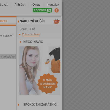
trovat
Přihlásit
O nás
Kontakty
|
|
|
icence
NÁKUPNÍ KOŠÍK
Cena:
0 Kč
Zobrazit obsah
e školství;
NĚCO NAVÍC
SPOKOJENÍ ZÁKAZNÍCI