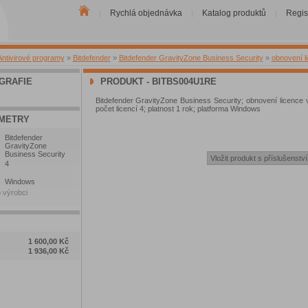
Rychlá objednávka
Katalog produktů
Regis
|
|
|
Antivirové programy
»
Bitdefender
»
Bitdefender GravityZone Business Security
»
obnovení l
GRAFIE
PRODUKT - BITBS004U1RE
Bitdefender GravityZone Business Security; obnovení licence v
počet licencí 4; platnost 1 rok; platforma Windows
METRY
Bitdefender
GravityZone
Business Security
4
Windows
 výrobci
1 600,00 Kč
1 936,00 Kč