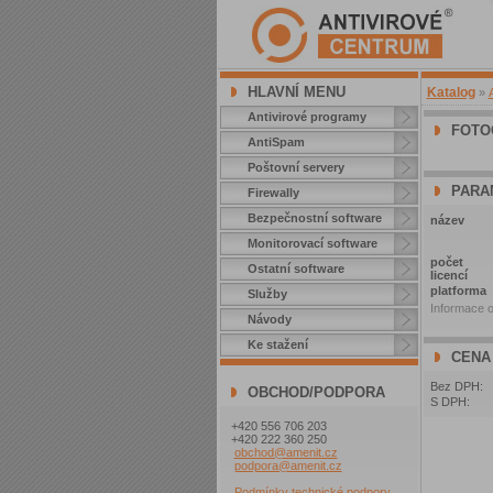
HLAVNÍ MENU
Katalog
»
Antivirové programy
FOTO
AntiSpam
Poštovní servery
PARA
Firewally
Bezpečnostní software
název
Monitorovací software
počet
Ostatní software
licencí
platforma
Služby
Informace o
Návody
Ke stažení
CENA
Bez DPH:
OBCHOD/PODPORA
S DPH:
+420 556 706 203
+420 222 360 250
obchod@amenit.cz
podpora@amenit.cz
Podmínky technické podpory