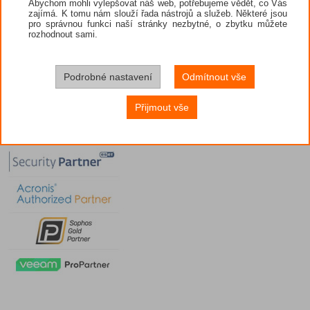
Abychom mohli vylepšovat náš web, potřebujeme vědět, co Vás
zajímá. K tomu nám slouží řada nástrojů a služeb. Některé jsou
pro správnou funkci naší stránky nezbytné, o zbytku můžete
rozhodnout sami.
Podrobné nastavení
Odmítnout vše
Přijmout vše