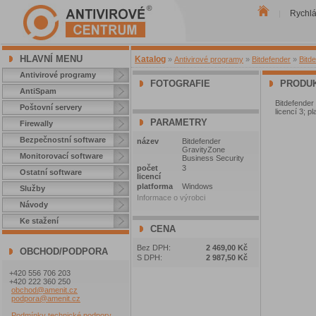
Rychl
|
HLAVNÍ MENU
Katalog
»
Antivirové programy
»
Bitdefender
»
Bitd
Antivirové programy
FOTOGRAFIE
PRODUK
AntiSpam
Bitdefende
Poštovní servery
licencí 3; p
PARAMETRY
Firewally
Bezpečnostní software
název
Bitdefender
GravityZone
Monitorovací software
Business Security
počet
3
Ostatní software
licencí
platforma
Windows
Služby
Informace o výrobci
Návody
Ke stažení
CENA
Bez DPH:
2 469,00 Kč
OBCHOD/PODPORA
S DPH:
2 987,50 Kč
+420 556 706 203
+420 222 360 250
obchod@amenit.cz
podpora@amenit.cz
Podmínky technické podpory