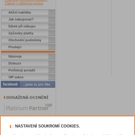
Žádost o odbornou pomoc
Akční nabídky
Jak nakupovat?
Dárek při nákupu
Způsoby platby
Obchodní podmínky
Prodejci
Nástroje
Diskuze
Potřebuji poradit
VIP sekce
NASTAVENÍ SOUKROMÍ COOKIES.