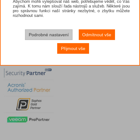
Abychom mohli vylepšovat náš web, potřebujeme vědět, co Vás
zajímá. K tomu nám slouží řada nástrojů a služeb. Některé jsou
pro správnou funkci naší stránky nezbytné, o zbytku můžete
rozhodnout sami.
Podrobné nastavení
Odmítnout vše
Přijmout vše