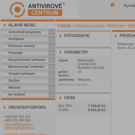
Rychl
|
HLAVNÍ MENU
Katalog
»
Antivirové programy
»
Bitdefender
»
Bitd
Antivirové programy
FOTOGRAFIE
PRODUK
AntiSpam
Bitdefende
Poštovní servery
licencí 15; 
PARAMETRY
Firewally
Bezpečnostní software
název
Bitdefender
GravityZone
Monitorovací software
Business Security
počet
15
Ostatní software
licencí
platforma
Windows
Služby
Informace o výrobci
Návody
Ke stažení
CENA
Bez DPH:
7 335,00 Kč
OBCHOD/PODPORA
S DPH:
8 875,40 Kč
+420 556 706 203
+420 222 360 250
obchod@amenit.cz
podpora@amenit.cz
Podmínky technické podpory