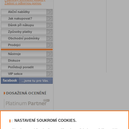
Žádost o odbornou pomoc
Akční nabídky
Jak nakupovat?
Dárek při nákupu
Způsoby platby
Obchodní podmínky
Prodejci
Nástroje
Diskuze
Potřebuji poradit
VIP sekce
NASTAVENÍ SOUKROMÍ COOKIES.