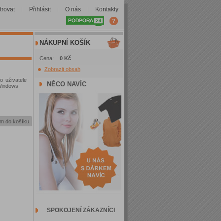
trovat
Přihlásit
O nás
Kontakty
|
|
|
NÁKUPNÍ KOŠÍK
Cena:
0 Kč
Zobrazit obsah
o uživatele
NĚCO NAVÍC
 Windows
SPOKOJENÍ ZÁKAZNÍCI