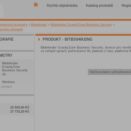
Rychlá objednávka
Katalog produktů
Regis
|
|
|
Antivirové programy
»
Bitdefender
»
Bitdefender GravityZone Business Security
»
nového uživatele
GRAFIE
PRODUKT - BITBS040U2NG
Bitdefender GravityZone Business Security; licence pro novéh
ve veřejné správě; počet licencí 40; platnost 2 roky; platforma
METRY
Bitdefender
GravityZone
Business Security
40
Windows
 výrobci
22 920,00 Kč
27 733,20 Kč