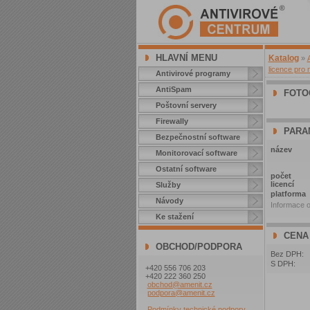
HLAVNÍ MENU
Katalog
»
licence pro 
Antivirové programy
AntiSpam
FOTO
Poštovní servery
Firewally
PARA
Bezpečnostní software
název
Monitorovací software
Ostatní software
počet
licencí
Služby
platforma
Návody
Informace o
Ke stažení
CENA
OBCHOD/PODPORA
Bez DPH:
S DPH:
+420 556 706 203
+420 222 360 250
obchod@amenit.cz
podpora@amenit.cz
Podmínky technické podpory