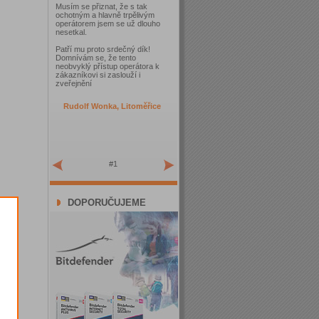
Musím se přiznat, že s tak
ochotným a hlavně trpělivým
operátorem jsem se už dlouho
nesetkal.
Patří mu proto srdečný dík!
Domnívám se, že tento
neobvyklý přístup operátora k
zákazníkovi si zaslouží i
zveřejnění
Rudolf Wonka, Litoměřice
#1
DOPORUČUJEME