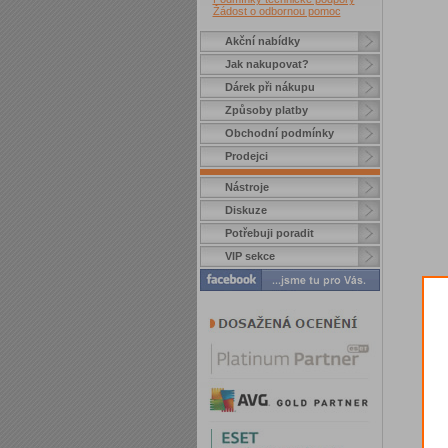
Žádost o odbornou pomoc
Akční nabídky
Jak nakupovat?
Dárek při nákupu
Způsoby platby
Obchodní podmínky
Prodejci
Nástroje
Diskuze
Potřebuji poradit
VIP sekce