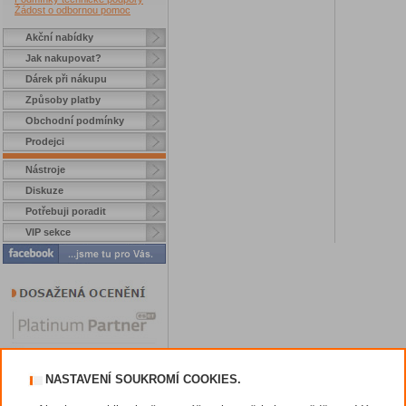
Žádost o odbornou pomoc
Akční nabídky
Jak nakupovat?
Dárek při nákupu
Způsoby platby
Obchodní podmínky
Prodejci
Nástroje
Diskuze
Potřebuji poradit
VIP sekce
NASTAVENÍ SOUKROMÍ COOKIES.