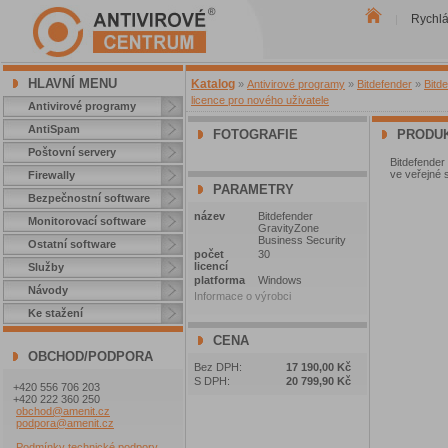
Rychl
|
HLAVNÍ MENU
Katalog
»
Antivirové programy
»
Bitdefender
»
Bitd
licence pro nového uživatele
Antivirové programy
AntiSpam
FOTOGRAFIE
PRODUK
Poštovní servery
Bitdefender
ve veřejné 
Firewally
PARAMETRY
Bezpečnostní software
název
Bitdefender
Monitorovací software
GravityZone
Business Security
Ostatní software
počet
30
licencí
Služby
platforma
Windows
Návody
Informace o výrobci
Ke stažení
CENA
OBCHOD/PODPORA
Bez DPH:
17 190,00 Kč
S DPH:
20 799,90 Kč
+420 556 706 203
+420 222 360 250
obchod@amenit.cz
podpora@amenit.cz
Podmínky technické podpory