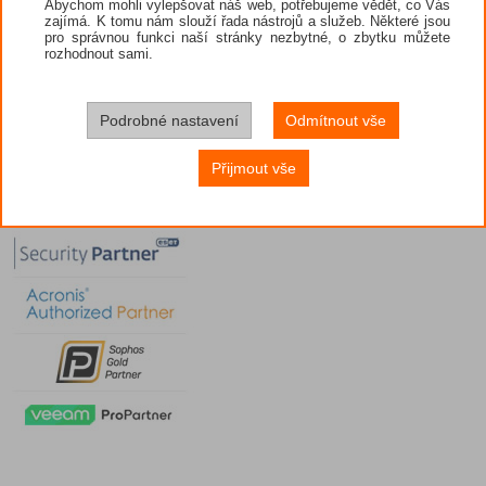
Abychom mohli vylepšovat náš web, potřebujeme vědět, co Vás
zajímá. K tomu nám slouží řada nástrojů a služeb. Některé jsou
pro správnou funkci naší stránky nezbytné, o zbytku můžete
rozhodnout sami.
Podrobné nastavení
Odmítnout vše
Přijmout vše