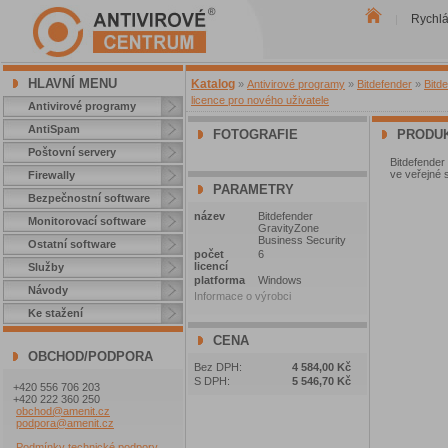
Rychl
|
HLAVNÍ MENU
Katalog
»
Antivirové programy
»
Bitdefender
»
Bitd
licence pro nového uživatele
Antivirové programy
AntiSpam
FOTOGRAFIE
PRODUK
Poštovní servery
Bitdefender
ve veřejné 
Firewally
PARAMETRY
Bezpečnostní software
název
Bitdefender
Monitorovací software
GravityZone
Business Security
Ostatní software
počet
6
licencí
Služby
platforma
Windows
Návody
Informace o výrobci
Ke stažení
CENA
OBCHOD/PODPORA
Bez DPH:
4 584,00 Kč
S DPH:
5 546,70 Kč
+420 556 706 203
+420 222 360 250
obchod@amenit.cz
podpora@amenit.cz
Podmínky technické podpory