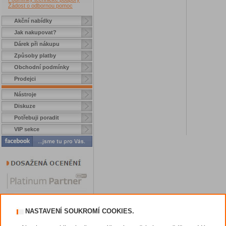
Žádost o odbornou pomoc
Akční nabídky
Jak nakupovat?
Dárek při nákupu
Způsoby platby
Obchodní podmínky
Prodejci
Nástroje
Diskuze
Potřebuji poradit
VIP sekce
NASTAVENÍ SOUKROMÍ COOKIES.