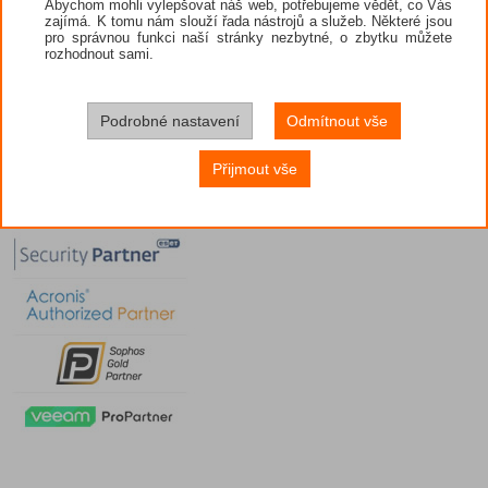
Abychom mohli vylepšovat náš web, potřebujeme vědět, co Vás
zajímá. K tomu nám slouží řada nástrojů a služeb. Některé jsou
pro správnou funkci naší stránky nezbytné, o zbytku můžete
rozhodnout sami.
Podrobné nastavení
Odmítnout vše
Přijmout vše