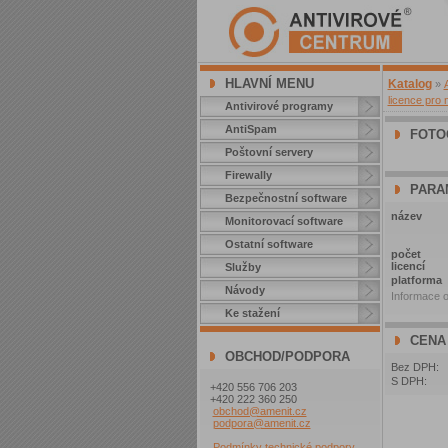
HLAVNÍ MENU
Katalog
»
licence pro 
Antivirové programy
AntiSpam
FOTO
Poštovní servery
Firewally
PARA
Bezpečnostní software
název
Monitorovací software
Ostatní software
počet
licencí
Služby
platforma
Návody
Informace o
Ke stažení
CENA
OBCHOD/PODPORA
Bez DPH:
S DPH:
+420 556 706 203
+420 222 360 250
obchod@amenit.cz
podpora@amenit.cz
Podmínky technické podpory