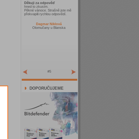
Děkuji za odpověď
hned to zkusím.
Pěkné vánoce. Strašně jste mě
překvapili rychlou odpovědí.
Dagmar Niklová
Olomučany u Blanska
#5
DOPORUČUJEME