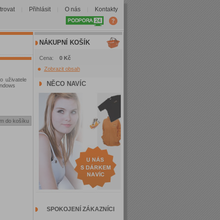
trovat
Přihlásit
O nás
Kontakty
|
|
|
NÁKUPNÍ KOŠÍK
Cena:
0 Kč
Zobrazit obsah
o uživatele
NĚCO NAVÍC
Windows
SPOKOJENÍ ZÁKAZNÍCI