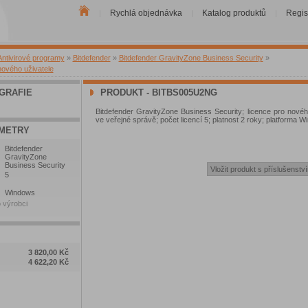
Rychlá objednávka
Katalog produktů
Regis
|
|
|
Antivirové programy
»
Bitdefender
»
Bitdefender GravityZone Business Security
»
nového uživatele
GRAFIE
PRODUKT - BITBS005U2NG
Bitdefender GravityZone Business Security; licence pro novéh
ve veřejné správě; počet licencí 5; platnost 2 roky; platforma 
METRY
Bitdefender
GravityZone
Business Security
5
Windows
 výrobci
3 820,00 Kč
4 622,20 Kč