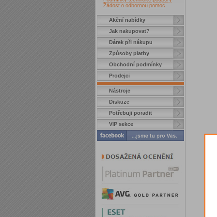
Žádost o odbornou pomoc
Akční nabídky
Jak nakupovat?
Dárek při nákupu
Způsoby platby
Obchodní podmínky
Prodejci
Nástroje
Diskuze
Potřebuji poradit
VIP sekce