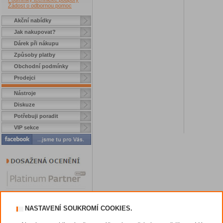
Žádost o odbornou pomoc
Akční nabídky
Jak nakupovat?
Dárek při nákupu
Způsoby platby
Obchodní podmínky
Prodejci
Nástroje
Diskuze
Potřebuji poradit
VIP sekce
NASTAVENÍ SOUKROMÍ COOKIES.