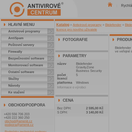
Rychl
|
HLAVNÍ MENU
Katalog
»
Antivirové programy
»
Bitdefender
»
Bitd
licence pro nového uživatele
Antivirové programy
AntiSpam
FOTOGRAFIE
PRODUK
Poštovní servery
Bitdefender
ve veřejné 
Firewally
PARAMETRY
Bezpečnostní software
název
Bitdefender
Monitorovací software
GravityZone
Business Security
Ostatní software
počet
5
licencí
Služby
platforma
Windows
Návody
Informace o výrobci
Ke stažení
CENA
OBCHOD/PODPORA
Bez DPH:
2 595,00 Kč
S DPH:
3 140,00 Kč
+420 556 706 203
+420 222 360 250
obchod@amenit.cz
podpora@amenit.cz
Podmínky technické podpory