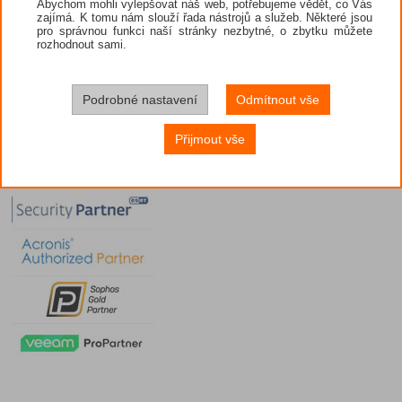
Abychom mohli vylepšovat náš web, potřebujeme vědět, co Vás
zajímá. K tomu nám slouží řada nástrojů a služeb. Některé jsou
pro správnou funkci naší stránky nezbytné, o zbytku můžete
rozhodnout sami.
Podrobné nastavení
Odmítnout vše
Přijmout vše