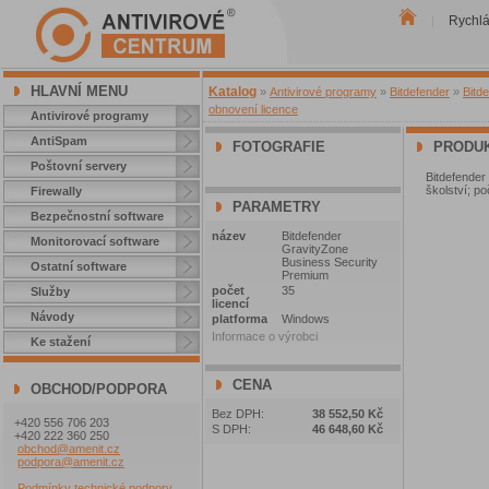
Rychl
|
HLAVNÍ MENU
Katalog
»
Antivirové programy
»
Bitdefender
»
Bitd
obnovení licence
Antivirové programy
AntiSpam
FOTOGRAFIE
PRODUK
Poštovní servery
Bitdefender
školství; po
Firewally
PARAMETRY
Bezpečnostní software
název
Bitdefender
Monitorovací software
GravityZone
Business Security
Ostatní software
Premium
počet
35
Služby
licencí
Návody
platforma
Windows
Informace o výrobci
Ke stažení
CENA
OBCHOD/PODPORA
Bez DPH:
38 552,50 Kč
+420 556 706 203
S DPH:
46 648,60 Kč
+420 222 360 250
obchod@amenit.cz
podpora@amenit.cz
Podmínky technické podpory