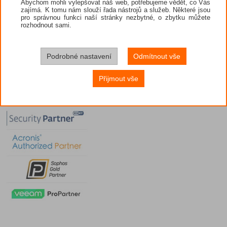
Abychom mohli vylepšovat náš web, potřebujeme vědět, co Vás
zajímá. K tomu nám slouží řada nástrojů a služeb. Některé jsou
pro správnou funkci naší stránky nezbytné, o zbytku můžete
rozhodnout sami.
Podrobné nastavení
Odmítnout vše
Přijmout vše