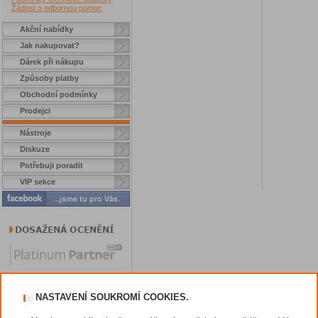
Žádost o odbornou pomoc
Akční nabídky
Jak nakupovat?
Dárek při nákupu
Způsoby platby
Obchodní podmínky
Prodejci
Nástroje
Diskuze
Potřebuji poradit
VIP sekce
NASTAVENÍ SOUKROMÍ COOKIES.