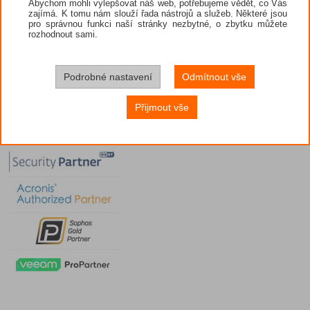
Abychom mohli vylepšovat náš web, potřebujeme vědět, co Vás
zajímá. K tomu nám slouží řada nástrojů a služeb. Některé jsou
pro správnou funkci naší stránky nezbytné, o zbytku můžete
rozhodnout sami.
Podrobné nastavení
Odmítnout vše
Přijmout vše