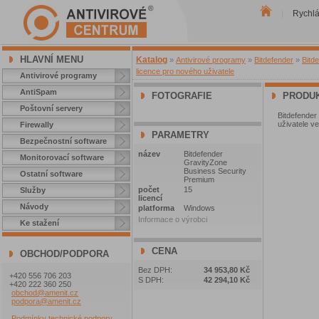
Rychl
|
HLAVNÍ MENU
Katalog
»
Antivirové programy
»
Bitdefender
»
Bitd
licence pro nového uživatele
Antivirové programy
AntiSpam
FOTOGRAFIE
PRODUK
Poštovní servery
Bitdefender
uživatele ve
Firewally
PARAMETRY
Bezpečnostní software
název
Bitdefender
Monitorovací software
GravityZone
Business Security
Ostatní software
Premium
počet
15
Služby
licencí
Návody
platforma
Windows
Informace o výrobci
Ke stažení
CENA
OBCHOD/PODPORA
Bez DPH:
34 953,80 Kč
+420 556 706 203
S DPH:
42 294,10 Kč
+420 222 360 250
obchod@amenit.cz
podpora@amenit.cz
Podmínky technické podpory