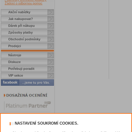
Žádost o odbornou pomoc
Akční nabídky
Jak nakupovat?
Dárek při nákupu
Způsoby platby
Obchodní podmínky
Prodejci
Nástroje
Diskuze
Potřebuji poradit
VIP sekce
NASTAVENÍ SOUKROMÍ COOKIES.