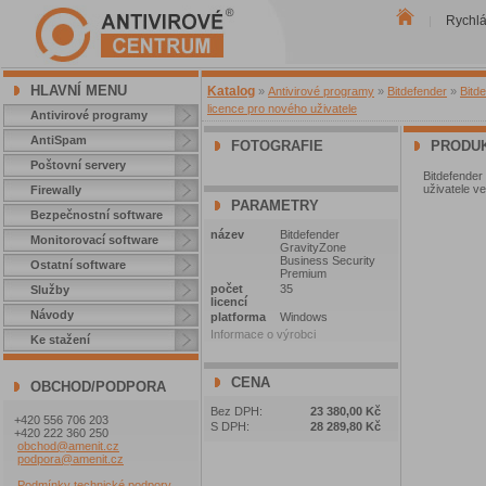
Rychl
|
HLAVNÍ MENU
Katalog
»
Antivirové programy
»
Bitdefender
»
Bitd
licence pro nového uživatele
Antivirové programy
AntiSpam
FOTOGRAFIE
PRODUK
Poštovní servery
Bitdefender
uživatele ve
Firewally
PARAMETRY
Bezpečnostní software
název
Bitdefender
Monitorovací software
GravityZone
Business Security
Ostatní software
Premium
počet
35
Služby
licencí
Návody
platforma
Windows
Informace o výrobci
Ke stažení
CENA
OBCHOD/PODPORA
Bez DPH:
23 380,00 Kč
+420 556 706 203
S DPH:
28 289,80 Kč
+420 222 360 250
obchod@amenit.cz
podpora@amenit.cz
Podmínky technické podpory