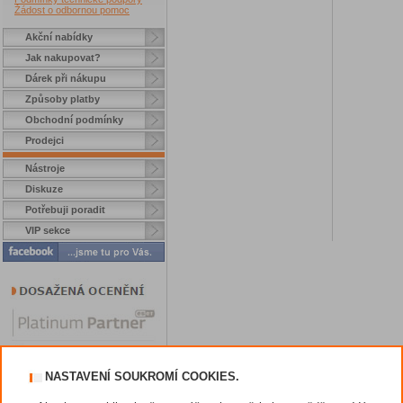
Žádost o odbornou pomoc
Akční nabídky
Jak nakupovat?
Dárek při nákupu
Způsoby platby
Obchodní podmínky
Prodejci
Nástroje
Diskuze
Potřebuji poradit
VIP sekce
NASTAVENÍ SOUKROMÍ COOKIES.