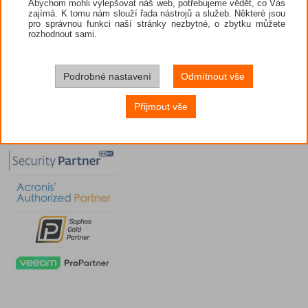
Abychom mohli vylepšovat náš web, potřebujeme vědět, co Vás
zajímá. K tomu nám slouží řada nástrojů a služeb. Některé jsou
pro správnou funkci naší stránky nezbytné, o zbytku můžete
rozhodnout sami.
Podrobné nastavení
Odmítnout vše
Přijmout vše