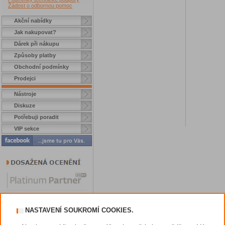
Žádost o odbornou pomoc
Akční nabídky
Jak nakupovat?
Dárek při nákupu
Způsoby platby
Obchodní podmínky
Prodejci
Nástroje
Diskuze
Potřebuji poradit
VIP sekce
NASTAVENÍ SOUKROMÍ COOKIES.