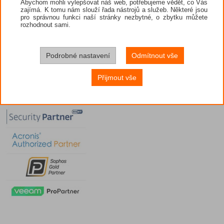
Abychom mohli vylepšovat náš web, potřebujeme vědět, co Vás
zajímá. K tomu nám slouží řada nástrojů a služeb. Některé jsou
pro správnou funkci naší stránky nezbytné, o zbytku můžete
rozhodnout sami.
Podrobné nastavení
Odmítnout vše
Přijmout vše