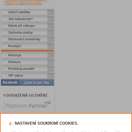
Žádost o odbornou pomoc
Akční nabídky
Jak nakupovat?
Dárek při nákupu
Způsoby platby
Obchodní podmínky
Prodejci
Nástroje
Diskuze
Potřebuji poradit
VIP sekce
NASTAVENÍ SOUKROMÍ COOKIES.