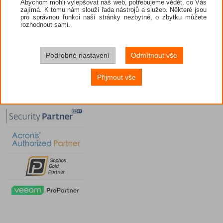
Abychom mohli vylepšovat náš web, potřebujeme vědět, co Vás
zajímá. K tomu nám slouží řada nástrojů a služeb. Některé jsou
pro správnou funkci naší stránky nezbytné, o zbytku můžete
rozhodnout sami.
Podrobné nastavení
Odmítnout vše
Přijmout vše