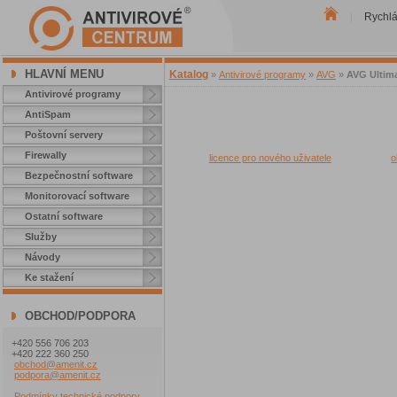
Rychl
|
HLAVNÍ MENU
Katalog
»
Antivirové programy
»
AVG
»
AVG Ultim
Antivirové programy
AntiSpam
Poštovní servery
Firewally
licence pro nového uživatele
o
Bezpečnostní software
Monitorovací software
Ostatní software
Služby
Návody
Ke stažení
OBCHOD/PODPORA
+420 556 706 203
+420 222 360 250
obchod@amenit.cz
podpora@amenit.cz
Podmínky technické podpory