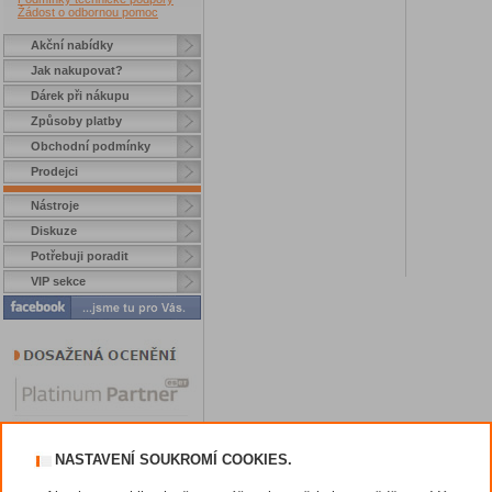
Žádost o odbornou pomoc
Akční nabídky
Jak nakupovat?
Dárek při nákupu
Způsoby platby
Obchodní podmínky
Prodejci
Nástroje
Diskuze
Potřebuji poradit
VIP sekce
NASTAVENÍ SOUKROMÍ COOKIES.