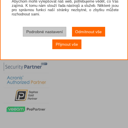
Abychom mohli vylepšovat náš web, potřebujeme vědět, co Vás
zajímá. K tomu nám slouží řada nástrojů a služeb. Některé jsou
pro správnou funkci naší stránky nezbytné, o zbytku můžete
rozhodnout sami.
Podrobné nastavení
Odmítnout vše
Přijmout vše