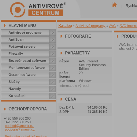
Rychl
|
HLAVNÍ MENU
Katalog
»
Antivirové programy
»
AVG
»
AVG Interne
Antivirové programy
FOTOGRAFIE
PRODUK
AntiSpam
AVG Interne
Poštovní servery
platnost 3 
PARAMETRY
Firewally
Bezpečnostní software
název
AVG Internet
Security Business
Monitorovací software
Edition
počet
20
Ostatní software
licencí
platforma
Windows
Služby
Informace o výrobci
Návody
Ke stažení
CENA
Bez DPH:
34 186,00 Kč
OBCHOD/PODPORA
S DPH:
41 365,10 Kč
+420 556 706 203
+420 222 360 250
obchod@amenit.cz
podpora@amenit.cz
Podmínky technické podpory