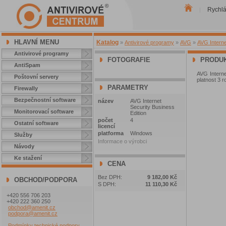
Rychl
|
HLAVNÍ MENU
Katalog
»
Antivirové programy
»
AVG
»
AVG Interne
Antivirové programy
FOTOGRAFIE
PRODUK
AntiSpam
AVG Interne
Poštovní servery
platnost 3 
PARAMETRY
Firewally
Bezpečnostní software
název
AVG Internet
Security Business
Monitorovací software
Edition
počet
4
Ostatní software
licencí
platforma
Windows
Služby
Informace o výrobci
Návody
Ke stažení
CENA
Bez DPH:
9 182,00 Kč
OBCHOD/PODPORA
S DPH:
11 110,30 Kč
+420 556 706 203
+420 222 360 250
obchod@amenit.cz
podpora@amenit.cz
Podmínky technické podpory