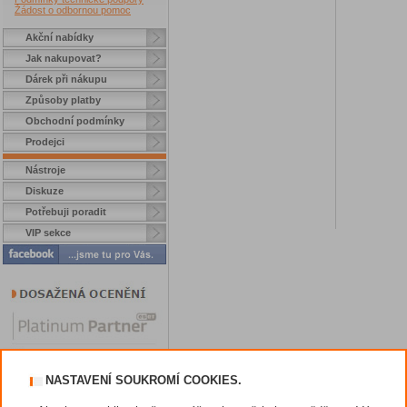
Žádost o odbornou pomoc
Akční nabídky
Jak nakupovat?
Dárek při nákupu
Způsoby platby
Obchodní podmínky
Prodejci
Nástroje
Diskuze
Potřebuji poradit
VIP sekce
NASTAVENÍ SOUKROMÍ COOKIES.