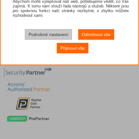
Abychom mohli vylepšovat náš web, potřebujeme vědět, co Vás
zajímá. K tomu nám slouží řada nástrojů a služeb. Některé jsou
pro správnou funkci naší stránky nezbytné, o zbytku můžete
rozhodnout sami.
Podrobné nastavení
Odmítnout vše
Přijmout vše