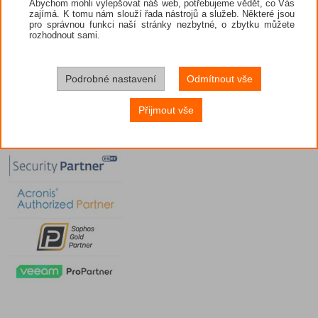
Abychom mohli vylepšovat náš web, potřebujeme vědět, co Vás
zajímá. K tomu nám slouží řada nástrojů a služeb. Některé jsou
pro správnou funkci naší stránky nezbytné, o zbytku můžete
rozhodnout sami.
Podrobné nastavení
Odmítnout vše
Přijmout vše