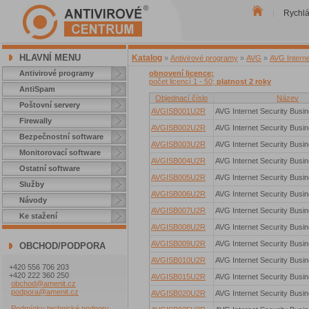
Rychl
|
HLAVNÍ MENU
Katalog
»
Antivirové programy
»
AVG
»
AVG Interne
Antivirové programy
obnovení licence;
počet licencí 1 - 50;
platnost 2 roky
AntiSpam
Objednací číslo
Název
Poštovní servery
AVGISB001U2R
AVG Internet Security Busin
Firewally
AVGISB002U2R
AVG Internet Security Busin
Bezpečnostní software
AVGISB003U2R
AVG Internet Security Busin
Monitorovací software
AVGISB004U2R
AVG Internet Security Busin
Ostatní software
AVGISB005U2R
AVG Internet Security Busin
Služby
AVGISB006U2R
AVG Internet Security Busin
Návody
AVGISB007U2R
AVG Internet Security Busin
Ke stažení
AVGISB008U2R
AVG Internet Security Busin
AVGISB009U2R
AVG Internet Security Busin
OBCHOD/PODPORA
AVGISB010U2R
AVG Internet Security Busin
+420 556 706 203
+420 222 360 250
AVGISB015U2R
AVG Internet Security Busin
obchod@amenit.cz
podpora@amenit.cz
AVGISB020U2R
AVG Internet Security Busin
Podmínky technické podpory