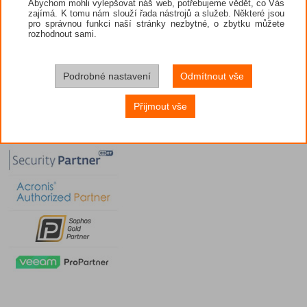
Abychom mohli vylepšovat náš web, potřebujeme vědět, co Vás
zajímá. K tomu nám slouží řada nástrojů a služeb. Některé jsou
pro správnou funkci naší stránky nezbytné, o zbytku můžete
rozhodnout sami.
Podrobné nastavení
Odmítnout vše
Přijmout vše