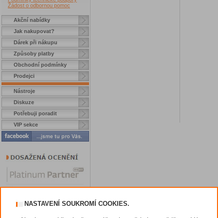
Žádost o odbornou pomoc
Akční nabídky
Jak nakupovat?
Dárek při nákupu
Způsoby platby
Obchodní podmínky
Prodejci
Nástroje
Diskuze
Potřebuji poradit
VIP sekce
NASTAVENÍ SOUKROMÍ COOKIES.