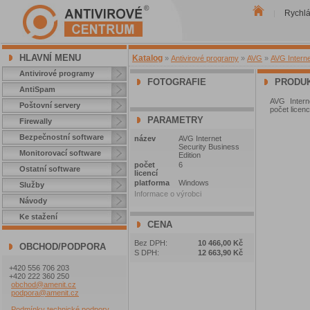
Rychl
|
HLAVNÍ MENU
Katalog
»
Antivirové programy
»
AVG
»
AVG Interne
Antivirové programy
FOTOGRAFIE
PRODUK
AntiSpam
AVG Interne
Poštovní servery
počet licenc
PARAMETRY
Firewally
Bezpečnostní software
název
AVG Internet
Security Business
Monitorovací software
Edition
počet
6
Ostatní software
licencí
platforma
Windows
Služby
Informace o výrobci
Návody
Ke stažení
CENA
Bez DPH:
10 466,00 Kč
OBCHOD/PODPORA
S DPH:
12 663,90 Kč
+420 556 706 203
+420 222 360 250
obchod@amenit.cz
podpora@amenit.cz
Podmínky technické podpory