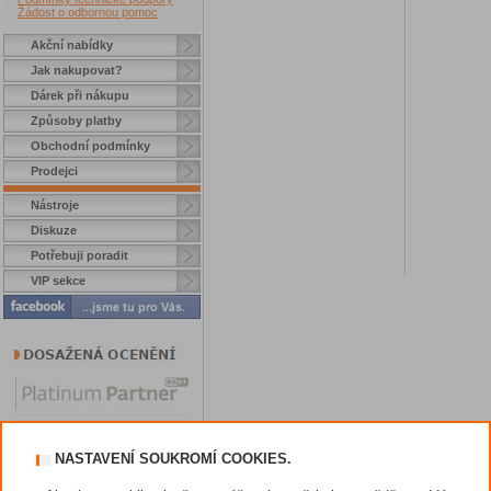
Žádost o odbornou pomoc
Akční nabídky
Jak nakupovat?
Dárek při nákupu
Způsoby platby
Obchodní podmínky
Prodejci
Nástroje
Diskuze
Potřebuji poradit
VIP sekce
NASTAVENÍ SOUKROMÍ COOKIES.