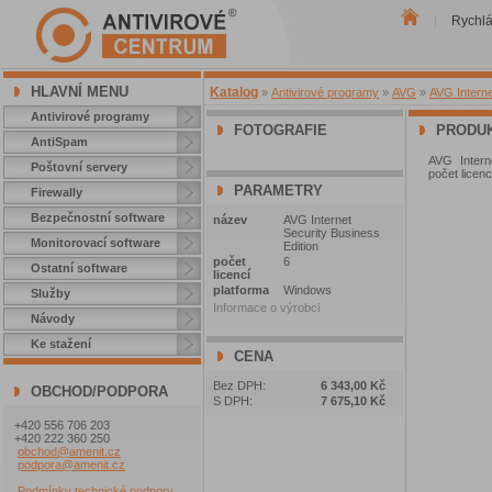
Rychl
|
HLAVNÍ MENU
Katalog
»
Antivirové programy
»
AVG
»
AVG Interne
Antivirové programy
FOTOGRAFIE
PRODUK
AntiSpam
AVG Interne
Poštovní servery
počet licenc
PARAMETRY
Firewally
Bezpečnostní software
název
AVG Internet
Security Business
Monitorovací software
Edition
počet
6
Ostatní software
licencí
platforma
Windows
Služby
Informace o výrobci
Návody
Ke stažení
CENA
Bez DPH:
6 343,00 Kč
OBCHOD/PODPORA
S DPH:
7 675,10 Kč
+420 556 706 203
+420 222 360 250
obchod@amenit.cz
podpora@amenit.cz
Podmínky technické podpory