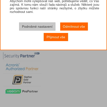
Abychom mohli vylepšovat náš web, potřebujeme vědět, co Vás
zajímá. K tomu nám slouží řada nástrojů a služeb. Některé jsou
pro správnou funkci naší stránky nezbytné, o zbytku můžete
rozhodnout sami.
Podrobné nastavení
Odmítnout vše
Přijmout vše