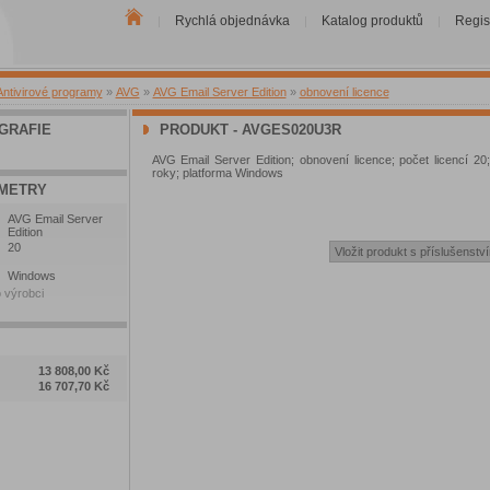
Rychlá objednávka
Katalog produktů
Regis
|
|
|
Antivirové programy
»
AVG
»
AVG Email Server Edition
»
obnovení licence
GRAFIE
PRODUKT - AVGES020U3R
AVG Email Server Edition; obnovení licence; počet licencí 20;
roky; platforma Windows
METRY
AVG Email Server
Edition
20
Windows
 výrobci
13 808,00 Kč
16 707,70 Kč