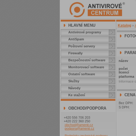
HLAVNÍ MENU
Katalog
»
Antivirové programy
FOTO
AntiSpam
Poštovní servery
PARA
Firewally
Bezpečnostní software
název
Monitorovací software
počet
licencí
Ostatní software
platforma
Služby
Informace o
Návody
CENA
Ke stažení
Bez DPH:
S DPH:
OBCHOD/PODPORA
+420 556 706 203
+420 222 360 250
obchod@amenit.cz
podpora@amenit.cz
Podmínky technické podpory