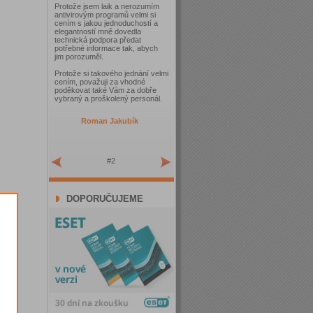
Protože jsem laik a nerozumím
antivirovým programů velmi si
cením s jakou jednoduchostí a
elegantností mně dovedla
technická podpora předat
potřebné informace tak, abych
jim porozuměl.
Protože si takového jednání velmi
cením, považuji za vhodné
poděkovat také Vám za dobře
vybraný a proškolený personál.
Roman Jakubík
#2
DOPORUČUJEME