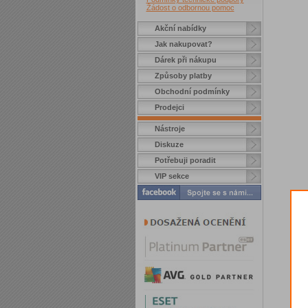
Žádost o odbornou pomoc
Akční nabídky
Jak nakupovat?
Dárek při nákupu
Způsoby platby
Obchodní podmínky
Prodejci
Nástroje
Diskuze
Potřebuji poradit
VIP sekce