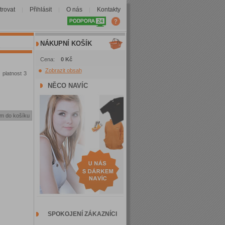
trovat
Přihlásit
O nás
Kontakty
|
|
|
NÁKUPNÍ KOŠÍK
Cena:
0 Kč
Zobrazit obsah
 platnost 3
NĚCO NAVÍC
SPOKOJENÍ ZÁKAZNÍCI