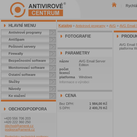
Rychl
|
HLAVNÍ MENU
Katalog
»
Antivirové programy
»
AVG
»
AVG Email S
Antivirové programy
FOTOGRAFIE
PRODUK
AntiSpam
AVG Email Se
Poštovní servery
platforma 
PARAMETRY
Firewally
Bezpečnostní software
název
AVG Email Server
Edition
Monitorovací software
počet
5
licencí
Ostatní software
platforma
Windows
Služby
Informace o výrobci
Návody
CENA
Ke stažení
Bez DPH:
1 984,00 Kč
S DPH:
2 400,70 Kč
OBCHOD/PODPORA
+420 556 706 203
+420 222 360 250
obchod@amenit.cz
podpora@amenit.cz
Podmínky technické podpory