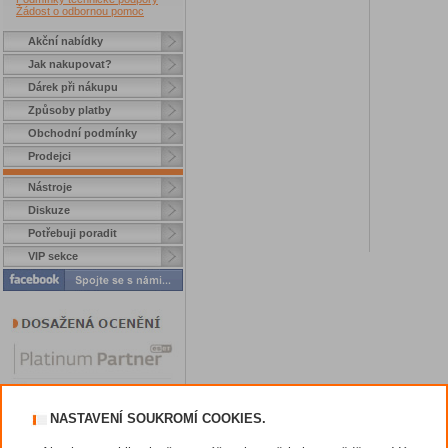
Žádost o odbornou pomoc
Akční nabídky
Jak nakupovat?
Dárek při nákupu
Způsoby platby
Obchodní podmínky
Prodejci
Nástroje
Diskuze
Potřebuji poradit
VIP sekce
NASTAVENÍ SOUKROMÍ COOKIES.