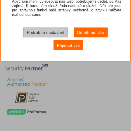
Abychom mohli vylepšovat náš web, potřebujeme vědět, co Vás
zajímá. K tomu nám slouží řada nástrojů a služeb. Některé jsou
pro správnou funkci naší stránky nezbytné, o zbytku můžete
rozhodnout sami.
Podrobné nastavení
Odmítnout vše
Přijmout vše