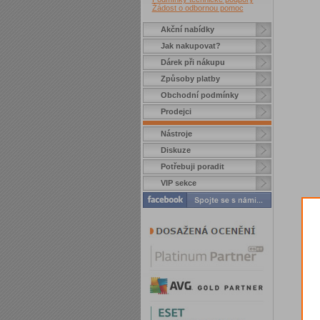
Žádost o odbornou pomoc
Akční nabídky
Jak nakupovat?
Dárek při nákupu
Způsoby platby
Obchodní podmínky
Prodejci
Nástroje
Diskuze
Potřebuji poradit
VIP sekce