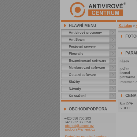
HLAVNÍ MENU
Katalog
»
Antivirové programy
FOTO
AntiSpam
Poštovní servery
PARA
Firewally
Bezpečnostní software
název
Monitorovací software
počet
licencí
Ostatní software
platforma
Služby
Informace o
Návody
CENA
Ke stažení
Bez DPH:
S DPH:
OBCHOD/PODPORA
+420 556 706 203
+420 222 360 250
obchod@amenit.cz
podpora@amenit.cz
Podmínky technické podpory