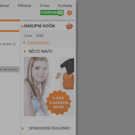
trovat
Přihlásit
O nás
Kontakty
|
|
|
NÁKUPNÍ KOŠÍK
Cena:
0 Kč
Zobrazit obsah
 licencí 5;
NĚCO NAVÍC
SPOKOJENÍ ZÁKAZNÍCI