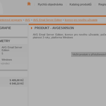
Rychlá objednávka
Katalog produktů
Regis
|
|
|
Antivirové programy
»
AVG
»
AVG Email Server Edition
»
licence pro nového uživatele
GRAFIE
PRODUKT - AVGES005U3N
AVG Email Server Edition; licence pro nového uživatele; počet
platnost 3 roky; platforma Windows
METRY
AVG Email Server
Edition
5
Windows
 výrobci
5 405,00 Kč
6 540,10 Kč