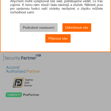
Abychom mohli vylepšovat náš web, potřebujeme vědět, co Vás
zajímá. K tomu nám slouží řada nástrojů a služeb. Některé jsou
pro správnou funkci naší stránky nezbytné, o zbytku můžete
rozhodnout sami.
Podrobné nastavení
Odmítnout vše
Přijmout vše