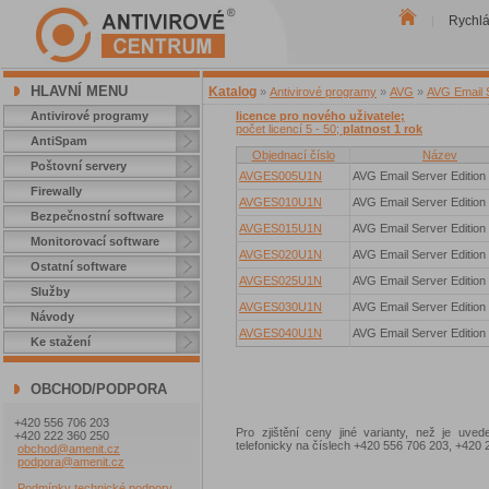
Rychl
|
HLAVNÍ MENU
Katalog
»
Antivirové programy
»
AVG
»
AVG Email S
Antivirové programy
licence pro nového uživatele;
počet licencí 5 - 50;
platnost 1 rok
AntiSpam
Objednací číslo
Název
Poštovní servery
AVGES005U1N
AVG Email Server Edition
Firewally
AVGES010U1N
AVG Email Server Edition
Bezpečnostní software
AVGES015U1N
AVG Email Server Edition
Monitorovací software
AVGES020U1N
AVG Email Server Edition
Ostatní software
AVGES025U1N
AVG Email Server Edition
Služby
AVGES030U1N
AVG Email Server Edition
Návody
AVGES040U1N
AVG Email Server Edition
Ke stažení
OBCHOD/PODPORA
+420 556 706 203
Pro zjištění ceny jiné varianty, než je uve
+420 222 360 250
telefonicky na číslech +420 556 706 203, +42
obchod@amenit.cz
podpora@amenit.cz
Podmínky technické podpory