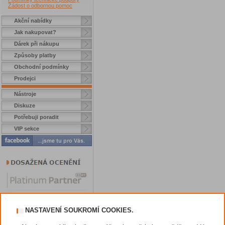
Žádost o odbornou pomoc
Akční nabídky
Jak nakupovat?
Dárek při nákupu
Způsoby platby
Obchodní podmínky
Prodejci
Nástroje
Diskuze
Potřebuji poradit
VIP sekce
NASTAVENÍ SOUKROMÍ COOKIES.