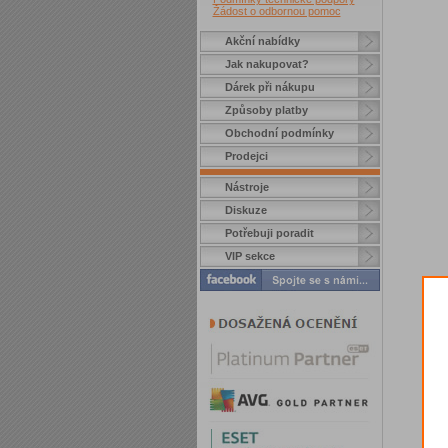
Žádost o odbornou pomoc
Akční nabídky
Jak nakupovat?
Dárek při nákupu
Způsoby platby
Obchodní podmínky
Prodejci
Nástroje
Diskuze
Potřebuji poradit
VIP sekce