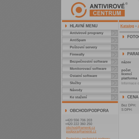
HLAVNÍ MENU
Katalog
»
Antivirové programy
FOTO
AntiSpam
Poštovní servery
PARA
Firewally
Bezpečnostní software
název
Monitorovací software
počet
licencí
Ostatní software
platforma
Služby
Informace o
Návody
CENA
Ke stažení
Bez DPH:
S DPH:
OBCHOD/PODPORA
+420 556 706 203
+420 222 360 250
obchod@amenit.cz
podpora@amenit.cz
Podmínky technické podpory