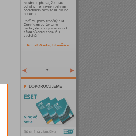
Musím se přiznat, že s tak
ochotným a hlavně trpělivým
operátorem jsem se už dlouho
nesetkal.
Patří mu proto srdečný dík!
Domnívám se, že tento
neobvyklý přístup operátora k
zákazníkovi si zaslouží i
zveřejnění
Rudolf Wonka, Litoměřice
#1
DOPORUČUJEME