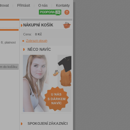
trovat
Přihlásit
O nás
Kontakty
|
|
|
NÁKUPNÍ KOŠÍK
Cena:
0 Kč
Zobrazit obsah
 8; platnost
NĚCO NAVÍC
SPOKOJENÍ ZÁKAZNÍCI