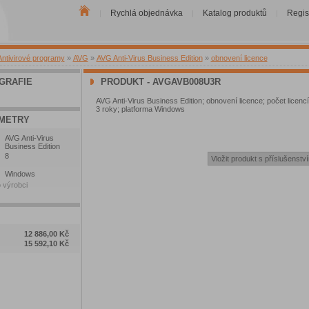
Rychlá objednávka
Katalog produktů
Regis
|
|
|
Antivirové programy
»
AVG
»
AVG Anti-Virus Business Edition
»
obnovení licence
GRAFIE
PRODUKT - AVGAVB008U3R
AVG Anti-Virus Business Edition; obnovení licence; počet licencí
3 roky; platforma Windows
METRY
AVG Anti-Virus
Business Edition
8
Windows
 výrobci
12 886,00 Kč
15 592,10 Kč