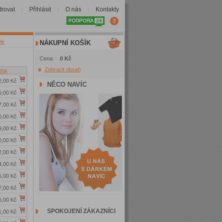
trovat
Přihlásit
O nás
Kontakty
|
|
|
le
NÁKUPNÍ KOŠÍK
Cena:
0 Kč
Zobrazit obsah
ena
2,00 Kč
NĚCO NAVÍC
5,00 Kč
7,00 Kč
0,00 Kč
9,00 Kč
0,00 Kč
2,00 Kč
4,00 Kč
5,00 Kč
7,00 Kč
6,00 Kč
SPOKOJENÍ ZÁKAZNÍCI
1,00 Kč