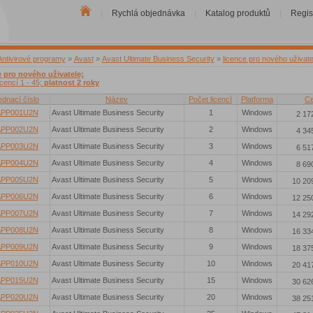
Rychlá objednávka
Katalog produktů
Regis
|
|
|
Antivirové programy
»
Avast
»
Avast Ultimate Business Security
»
licence pro nového uživate
e pro nového uživatele;
icencí 1 - 45;
platnost 2 roky
ednací číslo
Název
Počet licencí
Platforma
C
APP001U2N
Avast Ultimate Business Security
1
Windows
2 17
APP002U2N
Avast Ultimate Business Security
2
Windows
4 34
APP003U2N
Avast Ultimate Business Security
3
Windows
6 51
APP004U2N
Avast Ultimate Business Security
4
Windows
8 69
APP005U2N
Avast Ultimate Business Security
5
Windows
10 20
APP006U2N
Avast Ultimate Business Security
6
Windows
12 25
APP007U2N
Avast Ultimate Business Security
7
Windows
14 29
APP008U2N
Avast Ultimate Business Security
8
Windows
16 33
APP009U2N
Avast Ultimate Business Security
9
Windows
18 37
APP010U2N
Avast Ultimate Business Security
10
Windows
20 41
APP015U2N
Avast Ultimate Business Security
15
Windows
30 62
APP020U2N
Avast Ultimate Business Security
20
Windows
38 25