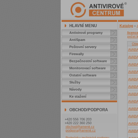
HLAVNÍ MENU
Katalog
»
Antivirové programy
licenc
počet l
AntiSpam
Obj
Poštovní servery
AVAB
Firewally
AVAB
Bezpečnostní software
AVAB
Monitorovací software
AVAB
Ostatní software
AVAB
Služby
AVAB
Návody
AVAB
Ke stažení
AVAB
AVAB
OBCHOD/PODPORA
AVAB
+420 556 706 203
+420 222 360 250
AVAB
obchod@amenit.cz
podpora@amenit.cz
AVAB
Podmínky technické podpory