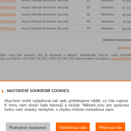
APP025U2N
Avast Ultimate Business Security
25
Windows
47 81
APP030U2N
Avast Ultimate Business Security
30
Windows
57 37
APP035U2N
Avast Ultimate Business Security
35
Windows
66 93
APP040U2N
Avast Ultimate Business Security
40
Windows
76 50
APP045U2N
Avast Ultimate Business Security
45
Windows
86 06
Uvedené ceny jso
Zobrazit
ištění ceny jiné varianty, než je uvedená v tabulce, kontaktujte, prosím, naše obchod
nicky na číslech +420 556 706 203, +420 222 360 250 nebo emailem na adresu
obchod@ameni
NASTAVENÍ SOUKROMÍ COOKIES.
Abychom mohli vylepšovat náš web, potřebujeme vědět, co Vás zajímá.
K tomu nám slouží řada nástrojů a služeb. Některé jsou pro správnou
funkci naší stránky nezbytné, o zbytku můžete rozhodnout sami.
Podrobné nastavení
Odmítnout vše
Přijmout vše