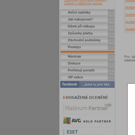
AVAB
Žádost o odbornou pomoc
AVAB
Akční nabídky
AVAB
Jak nakupovat?
AVAB
Dárek při nákupu
AVAB
Způsoby platby
Obchodní podmínky
Prodejci
Nástroje
Pro zj
telefo
Diskuze
Potřebuji poradit
VIP sekce