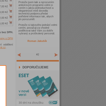
4,00 Kč
Protože jsem laik a nerozumím
antivirovým programů velmi si
7,00 Kč
cením s jakou jednoduchostí a
elegantností mně dovedla
9,00 Kč
technická podpora předat
potřebné informace tak, abych
2,00 Kč
jim porozuměl.
5,00 Kč
Protože si takového jednání velmi
cením, považuji za vhodné
poděkovat také Vám za dobře
u bez DPH.
vybraný a proškolený personál.
 ceny s DPH
Roman Jakubík
ní oddělení
t.cz
.
#2
DOPORUČUJEME