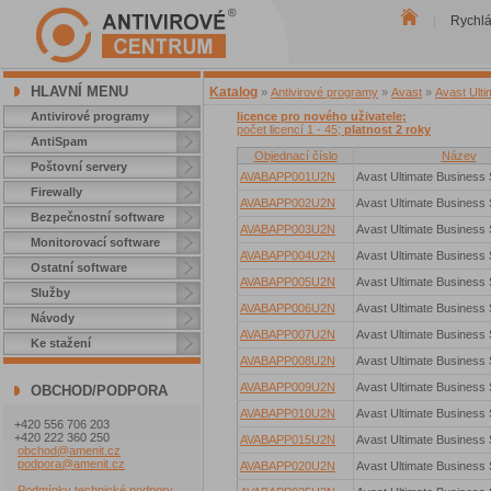
Rychl
|
HLAVNÍ MENU
Katalog
»
Antivirové programy
»
Avast
»
Avast Ulti
Antivirové programy
licence pro nového uživatele;
počet licencí 1 - 45;
platnost 2 roky
AntiSpam
Objednací číslo
Název
Poštovní servery
AVABAPP001U2N
Avast Ultimate Business 
Firewally
AVABAPP002U2N
Avast Ultimate Business 
Bezpečnostní software
AVABAPP003U2N
Avast Ultimate Business 
Monitorovací software
AVABAPP004U2N
Avast Ultimate Business 
Ostatní software
AVABAPP005U2N
Avast Ultimate Business 
Služby
AVABAPP006U2N
Avast Ultimate Business 
Návody
AVABAPP007U2N
Avast Ultimate Business 
Ke stažení
AVABAPP008U2N
Avast Ultimate Business 
AVABAPP009U2N
Avast Ultimate Business 
OBCHOD/PODPORA
AVABAPP010U2N
Avast Ultimate Business 
+420 556 706 203
+420 222 360 250
AVABAPP015U2N
Avast Ultimate Business 
obchod@amenit.cz
podpora@amenit.cz
AVABAPP020U2N
Avast Ultimate Business 
Podmínky technické podpory