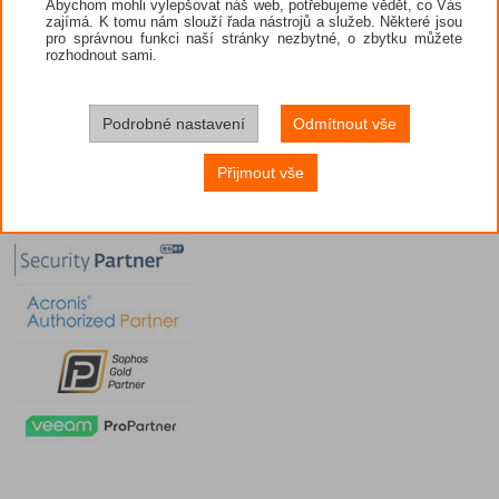
Abychom mohli vylepšovat náš web, potřebujeme vědět, co Vás
zajímá. K tomu nám slouží řada nástrojů a služeb. Některé jsou
pro správnou funkci naší stránky nezbytné, o zbytku můžete
rozhodnout sami.
Podrobné nastavení
Odmítnout vše
Přijmout vše