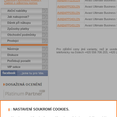
AVABAPP025U2N
Avast Ultimate Business 
Žádost o odbornou pomoc
AVABAPP030U2N
Avast Ultimate Business 
Akční nabídky
AVABAPP035U2N
Avast Ultimate Business 
Jak nakupovat?
AVABAPP040U2N
Avast Ultimate Business 
Dárek při nákupu
AVABAPP045U2N
Avast Ultimate Business 
Způsoby platby
Obchodní podmínky
Prodejci
Nástroje
Pro zjištění ceny jiné varianty, než je uve
telefonicky na číslech +420 556 706 203, +42
Diskuze
Potřebuji poradit
VIP sekce
NASTAVENÍ SOUKROMÍ COOKIES.