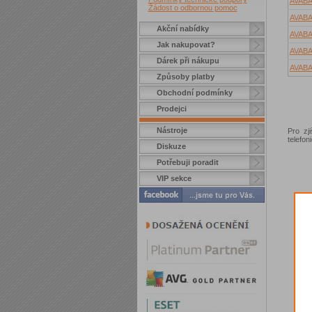
AVAB
Žádost o odbornou pomoc
AVAB
Akční nabídky
AVAB
Jak nakupovat?
AVAB
Dárek při nákupu
AVAB
Způsoby platby
Obchodní podmínky
Prodejci
Nástroje
Pro zj
telefo
Diskuze
Potřebuji poradit
VIP sekce