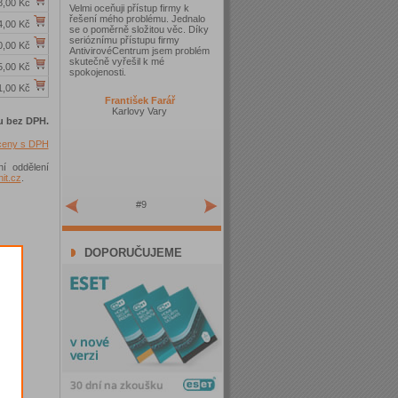
8,00 Kč
Velmi oceňuji přístup firmy k
řešení mého problému. Jednalo
4,00 Kč
se o poměrně složitou věc. Díky
serióznímu přístupu firmy
0,00 Kč
AntivirovéCentrum jsem problém
skutečně vyřešil k mé
5,00 Kč
spokojenosti.
1,00 Kč
František Farář
Karlovy Vary
u bez DPH.
 ceny s DPH
ní oddělení
t.cz
.
#9
DOPORUČUJEME