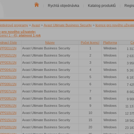
Rychlá objednávka
Katalog produktů
Regis
|
|
|
Antivirové programy
»
Avast
»
Avast Ultimate Business Security
»
licence pro nového uživate
e pro nového uživatele;
icencí 1 - 45;
platnost 1 rok
ednací číslo
Název
Počet licencí
Platforma
C
APP001U1N
Avast Ultimate Business Security
1
Windows
1 31
APP002U1N
Avast Ultimate Business Security
2
Windows
2 63
APP003U1N
Avast Ultimate Business Security
3
Windows
3 95
APP004U1N
Avast Ultimate Business Security
4
Windows
5 26
APP005U1N
Avast Ultimate Business Security
5
Windows
6 18
APP006U1N
Avast Ultimate Business Security
6
Windows
7 42
APP007U1N
Avast Ultimate Business Security
7
Windows
8 66
APP008U1N
Avast Ultimate Business Security
8
Windows
9 90
APP009U1N
Avast Ultimate Business Security
9
Windows
11 13
APP010U1N
Avast Ultimate Business Security
10
Windows
12 37
APP015U1N
Avast Ultimate Business Security
15
Windows
18 56
APP020U1N
Avast Ultimate Business Security
20
Windows
23 18