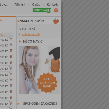
trovat
Přihlásit
O nás
Kontakty
|
|
|
le
NÁKUPNÍ KOŠÍK
Cena:
0 Kč
Zobrazit obsah
ena
7,00 Kč
NĚCO NAVÍC
3,00 Kč
0,00 Kč
7,00 Kč
7,00 Kč
5,00 Kč
2,00 Kč
0,00 Kč
7,00 Kč
5,00 Kč
2,00 Kč
SPOKOJENÍ ZÁKAZNÍCI
3,00 Kč