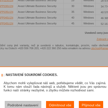
APP025U1N
Avast Ultimate Business Security
25
Windows
28 97
APP030U1N
Avast Ultimate Business Security
30
Windows
34 77
APP035U1N
Avast Ultimate Business Security
35
Windows
40 57
APP040U1N
Avast Ultimate Business Security
40
Windows
46 36
APP045U1N
Avast Ultimate Business Security
45
Windows
52 16
Uvedené ceny jso
Zobrazit
ištění ceny jiné varianty, než je uvedená v tabulce, kontaktujte, prosím, naše obchod
nicky na číslech +420 556 706 203, +420 222 360 250 nebo emailem na adresu
obchod@ameni
NASTAVENÍ SOUKROMÍ COOKIES.
Abychom mohli vylepšovat náš web, potřebujeme vědět, co Vás zajímá.
K tomu nám slouží řada nástrojů a služeb. Některé jsou pro správnou
funkci naší stránky nezbytné, o zbytku můžete rozhodnout sami.
Podrobné nastavení
Odmítnout vše
Přijmout vše