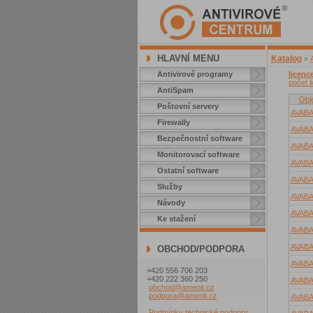
HLAVNÍ MENU
Katalog
»
Antivirové programy
licenc
počet l
AntiSpam
Obj
Poštovní servery
AVAB
Firewally
AVAB
Bezpečnostní software
AVAB
Monitorovací software
AVAB
Ostatní software
AVAB
Služby
AVAB
Návody
AVAB
Ke stažení
AVAB
AVAB
OBCHOD/PODPORA
AVAB
+420 556 706 203
+420 222 360 250
AVAB
obchod@amenit.cz
podpora@amenit.cz
AVAB
Podmínky technické podpory