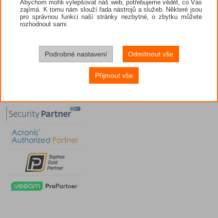
Abychom mohli vylepšovat náš web, potřebujeme vědět, co Vás
zajímá. K tomu nám slouží řada nástrojů a služeb. Některé jsou
pro správnou funkci naší stránky nezbytné, o zbytku můžete
rozhodnout sami.
Podrobné nastavení
Odmítnout vše
Přijmout vše