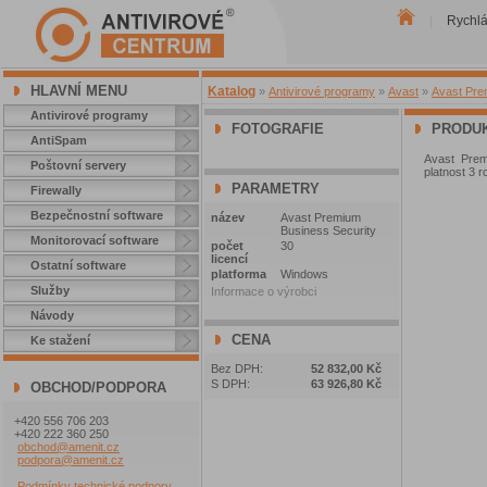
Rychl
|
HLAVNÍ MENU
Katalog
»
Antivirové programy
»
Avast
»
Avast Pre
Antivirové programy
FOTOGRAFIE
PRODUK
AntiSpam
Avast Prem
Poštovní servery
platnost 3 
PARAMETRY
Firewally
Bezpečnostní software
název
Avast Premium
Business Security
Monitorovací software
počet
30
licencí
Ostatní software
platforma
Windows
Služby
Informace o výrobci
Návody
CENA
Ke stažení
Bez DPH:
52 832,00 Kč
S DPH:
63 926,80 Kč
OBCHOD/PODPORA
+420 556 706 203
+420 222 360 250
obchod@amenit.cz
podpora@amenit.cz
Podmínky technické podpory