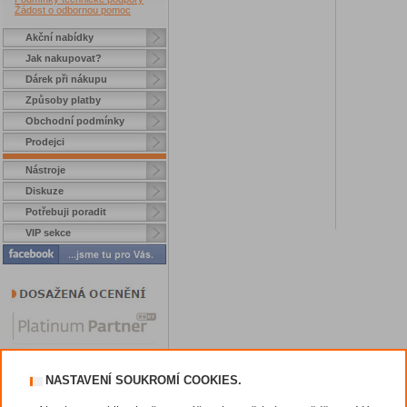
Žádost o odbornou pomoc
Akční nabídky
Jak nakupovat?
Dárek při nákupu
Způsoby platby
Obchodní podmínky
Prodejci
Nástroje
Diskuze
Potřebuji poradit
VIP sekce
NASTAVENÍ SOUKROMÍ COOKIES.