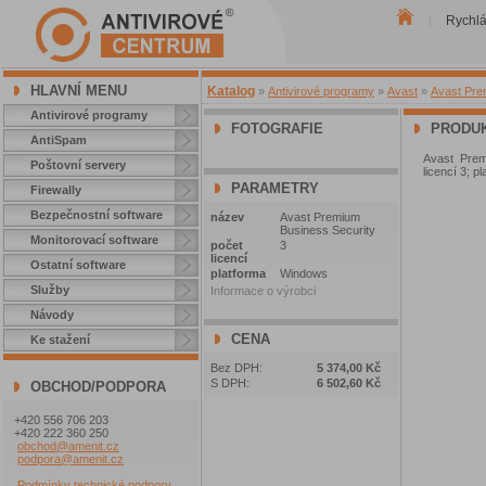
Rychl
|
HLAVNÍ MENU
Katalog
»
Antivirové programy
»
Avast
»
Avast Pre
Antivirové programy
FOTOGRAFIE
PRODUK
AntiSpam
Avast Prem
Poštovní servery
licencí 3; p
PARAMETRY
Firewally
Bezpečnostní software
název
Avast Premium
Business Security
Monitorovací software
počet
3
licencí
Ostatní software
platforma
Windows
Služby
Informace o výrobci
Návody
CENA
Ke stažení
Bez DPH:
5 374,00 Kč
S DPH:
6 502,60 Kč
OBCHOD/PODPORA
+420 556 706 203
+420 222 360 250
obchod@amenit.cz
podpora@amenit.cz
Podmínky technické podpory