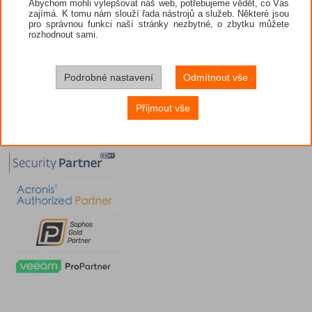
Abychom mohli vylepšovat náš web, potřebujeme vědět, co Vás
zajímá. K tomu nám slouží řada nástrojů a služeb. Některé jsou
pro správnou funkci naší stránky nezbytné, o zbytku můžete
rozhodnout sami.
Podrobné nastavení
Odmítnout vše
Přijmout vše