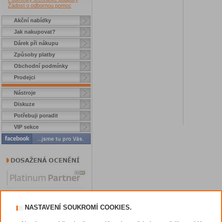
Žádost o odbornou pomoc
Akční nabídky
Jak nakupovat?
Dárek při nákupu
Způsoby platby
Obchodní podmínky
Prodejci
Nástroje
Diskuze
Potřebuji poradit
VIP sekce
NASTAVENÍ SOUKROMÍ COOKIES.