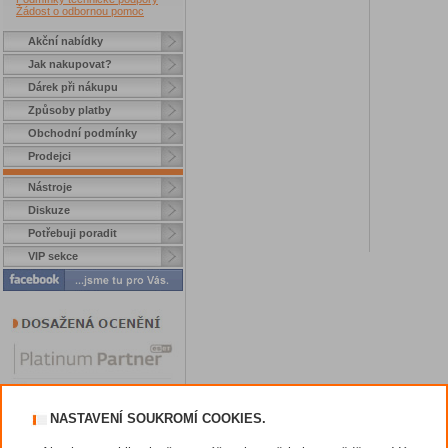
Žádost o odbornou pomoc
Akční nabídky
Jak nakupovat?
Dárek při nákupu
Způsoby platby
Obchodní podmínky
Prodejci
Nástroje
Diskuze
Potřebuji poradit
VIP sekce
NASTAVENÍ SOUKROMÍ COOKIES.