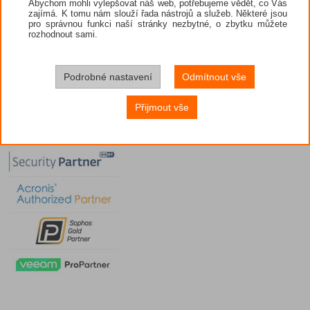
Abychom mohli vylepšovat náš web, potřebujeme vědět, co Vás
zajímá. K tomu nám slouží řada nástrojů a služeb. Některé jsou
pro správnou funkci naší stránky nezbytné, o zbytku můžete
rozhodnout sami.
Podrobné nastavení
Odmítnout vše
Přijmout vše