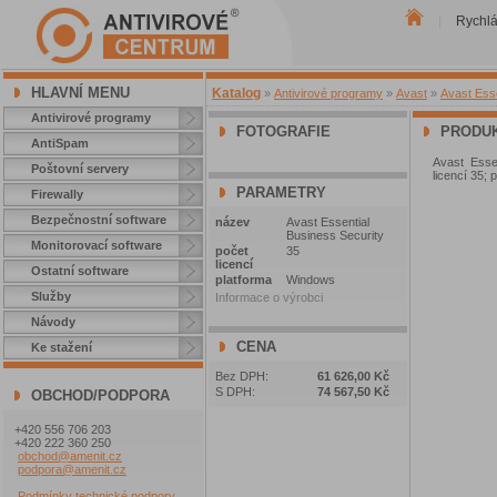
Rychl
|
HLAVNÍ MENU
Katalog
»
Antivirové programy
»
Avast
»
Avast Esse
Antivirové programy
FOTOGRAFIE
PRODUK
AntiSpam
Avast Essen
Poštovní servery
licencí 35; 
PARAMETRY
Firewally
Bezpečnostní software
název
Avast Essential
Business Security
Monitorovací software
počet
35
licencí
Ostatní software
platforma
Windows
Služby
Informace o výrobci
Návody
CENA
Ke stažení
Bez DPH:
61 626,00 Kč
S DPH:
74 567,50 Kč
OBCHOD/PODPORA
+420 556 706 203
+420 222 360 250
obchod@amenit.cz
podpora@amenit.cz
Podmínky technické podpory