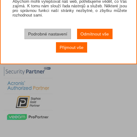
Abychom mohli vylepšovat náš web, potřebujeme vědět, co Vás
zajímá. K tomu nám slouží řada nástrojů a služeb. Některé jsou
pro správnou funkci naší stránky nezbytné, o zbytku můžete
rozhodnout sami.
Podrobné nastavení
Odmítnout vše
Přijmout vše