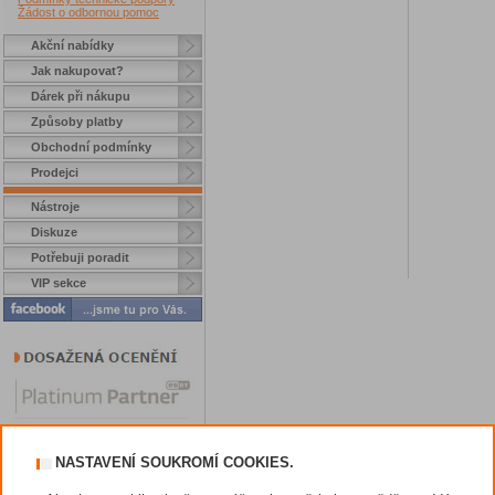
Žádost o odbornou pomoc
Akční nabídky
Jak nakupovat?
Dárek při nákupu
Způsoby platby
Obchodní podmínky
Prodejci
Nástroje
Diskuze
Potřebuji poradit
VIP sekce
NASTAVENÍ SOUKROMÍ COOKIES.