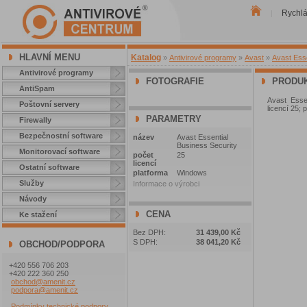
Rychl
|
HLAVNÍ MENU
Katalog
»
Antivirové programy
»
Avast
»
Avast Esse
Antivirové programy
FOTOGRAFIE
PRODUK
AntiSpam
Avast Essen
Poštovní servery
licencí 25; 
PARAMETRY
Firewally
Bezpečnostní software
název
Avast Essential
Business Security
Monitorovací software
počet
25
licencí
Ostatní software
platforma
Windows
Služby
Informace o výrobci
Návody
CENA
Ke stažení
Bez DPH:
31 439,00 Kč
S DPH:
38 041,20 Kč
OBCHOD/PODPORA
+420 556 706 203
+420 222 360 250
obchod@amenit.cz
podpora@amenit.cz
Podmínky technické podpory