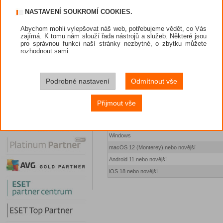
Ochrana proti ransomwaru
Dárek při nákupu
NASTAVENÍ SOUKROMÍ COOKIES.
Bezpečné bankovnictví
Způsoby platby
Abychom mohli vylepšovat náš web, potřebujeme vědět, co Vás
Rodinné pravidla
Obchodní podmínky
zajímá. K tomu nám slouží řada nástrojů a služeb. Některé jsou
Lokalizátor
pro správnou funkci naší stránky nezbytné, o zbytku můžete
Prodejci
rozhodnout sami.
Osobní VPN
Nástroje
Ochrana Wi-Fi
Diskuze
Virtuální poloha
Podrobné nastavení
Odmítnout vše
Potřebuji poradit
Ochrana sledování
VIP sekce
Uživatelská podpora
Přijmout vše
F-Secure účet
Podporované platformy
Windows
macOS 12 (Monterey) nebo novější
Android 11 nebo novější
iOS 18 nebo novější