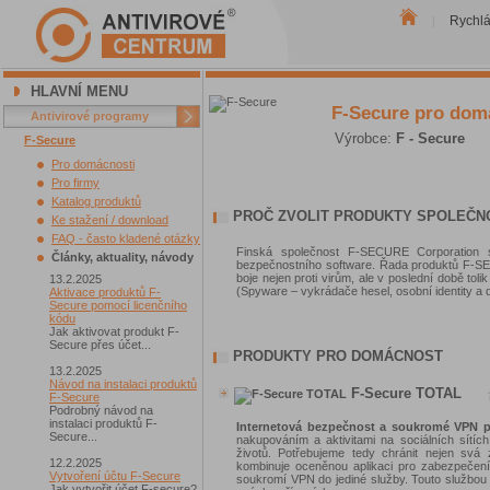
Rychl
|
HLAVNÍ MENU
F-Secure pro dom
Antivirové programy
Výrobce:
F - Secure
F-Secure
Pro domácnosti
Pro firmy
Katalog produktů
PROČ ZVOLIT PRODUKTY SPOLEČNO
Ke stažení / download
FAQ - často kladené otázky
Finská společnost F-SECURE Corporation s
Články, aktuality, návody
bezpečnostního software. Řada produktů F-SE
boje nejen proti virům, ale v poslední době to
13.2.2025
(Spyware – vykrádače hesel, osobní identity a d
Aktivace produktů F-
Secure pomocí licenčního
kódu
Jak aktivovat produkt F-
Secure přes účet...
PRODUKTY PRO DOMÁCNOST
13.2.2025
Návod na instalaci produktů
F-Secure TOTAL
F-Secure
Podrobný návod na
instalaci produktů F-
Internetová bezpečnost a soukromé VPN p
Secure...
nakupováním a aktivitami na sociálních sítích
životů. Potřebujeme tedy chránit nejen svá
12.2.2025
kombinuje oceněnou aplikaci pro zabezpečení 
Vytvoření účtu F-Secure
soukromí VPN do jediné služby. Touto službo
Jak vytvořit účet F-secure?