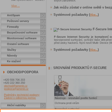
svých zařízeních.
Více ...
Jak můžu zůstat v online světě v bezp
Systémové požadavky (
)
Více...
AntiSpam
Poštovní servery
Firewally
F-Secure Int
Bezpečnostní software
F-Secure Internet Security je komplexní 
Monitorovací software
bezstarostné surfování, ochrání Vaše děti před
před útoky hackerů. Nyní nově Multi- Device (W
Ostatní software
Systémové požadavky (
)
Služby
Více...
Návody
Ke stažení
SROVNÁNÍ PRODUKTŮ F-SECURE
OBCHOD/PODPORA
+420 556 706 203
+420 222 360 250
obchod@amenit.cz
podpora@amenit.cz
Podmínky technické podpory
Žádost o odbornou pomoc
Nástroje - srovnání podle funkcí
Ochrana proti virům
Akční nabídky
Bezpečné surfování
Jak nakupovat?