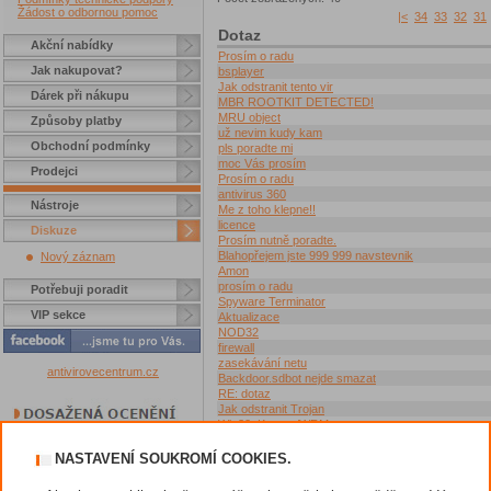
Žádost o odbornou pomoc
|<
34
33
32
31
Dotaz
Akční nabídky
Prosím o radu
Jak nakupovat?
bsplayer
Jak odstranit tento vir
Dárek při nákupu
MBR ROOTKIT DETECTED!
MRU object
Způsoby platby
už nevim kudy kam
Obchodní podmínky
pls poradte mi
moc Vás prosím
Prodejci
Prosím o radu
antivirus 360
Nástroje
Me z toho klepne!!
licence
Diskuze
Prosím nutně poradte.
Blahopřejem jste 999 999 navstevnik
Nový záznam
Amon
prosím o radu
Potřebuji poradit
Spyware Terminator
VIP sekce
Aktualizace
NOD32
firewall
zasekávání netu
antivirovecentrum.cz
Backdoor.sdbot nejde smazat
RE: dotaz
Jak odstranit Trojan
Win32: Kurevo/WRM
skodlivy web
Restart počítače po zapnutí
NASTAVENÍ SOUKROMÍ COOKIES.
antivirus 2009
Antivirus 2009