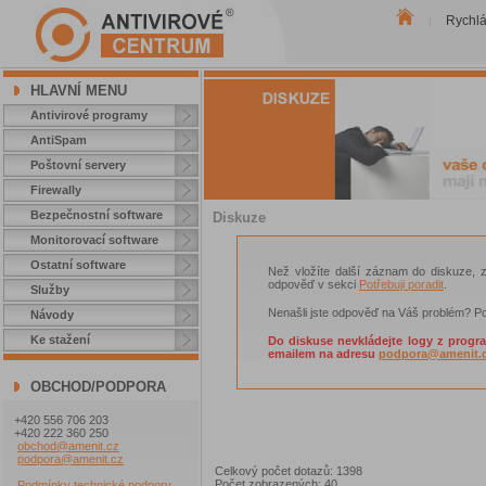
Rychl
|
HLAVNÍ MENU
Antivirové programy
AntiSpam
Poštovní servery
Firewally
Bezpečnostní software
Diskuze
Monitorovací software
Ostatní software
Než vložíte další záznam do diskuze, zk
odpověď v sekci
Potřebuji poradit
.
Služby
Nenašli jste odpověď na Váš problém? Po
Návody
Ke stažení
Do diskuse nevkládejte logy z progr
emailem na adresu
podpora@amenit.
OBCHOD/PODPORA
+420 556 706 203
+420 222 360 250
obchod@amenit.cz
podpora@amenit.cz
Celkový počet dotazů: 1398
Počet zobrazených: 40
Podmínky technické podpory