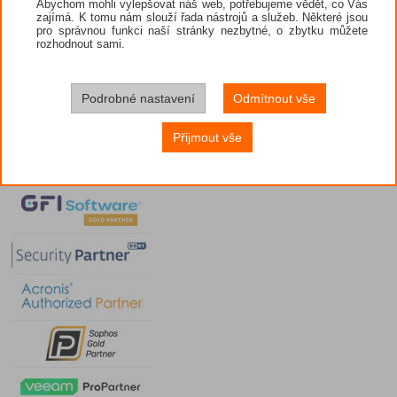
Abychom mohli vylepšovat náš web, potřebujeme vědět, co Vás
Avast
zajímá. K tomu nám slouží řada nástrojů a služeb. Některé jsou
Scan Antivirus 2009
pro správnou funkci naší stránky nezbytné, o zbytku můžete
Outlook express a NOD32 v3
rozhodnout sami.
Centrum zabezpečení - obrovský problém
restart PC
Tojan
Trojan.dropper.win32.agent.dgo
Pokracovani logu
Podrobné nastavení
Odmítnout vše
Win32/Wigon.CK
Falešná a zavádějící reklama
Vir
Přijmout vše
|<
34
33
32
31