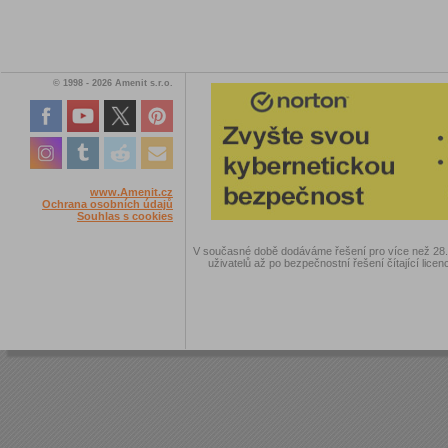
© 1998 - 2026 Amenit s.r.o.
www.Amenit.cz
Ochrana osobních údajů
Souhlas s cookies
V současné době dodáváme řešení pro více než 28.00
uživatelů až po bezpečnostní řešení čítající licen