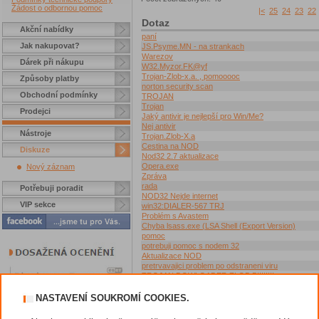
Žádost o odbornou pomoc
|<
25
24
23
22
Dotaz
Akční nabídky
paní
Jak nakupovat?
JS.Psyme.MN - na strankach
Warezov
Dárek při nákupu
W32.Myzor.FK@yf
Trojan-Zlob-x.a. , pomooooc
Způsoby platby
norton security scan
Obchodní podmínky
TROJAN
Trojan
Prodejci
Jaký antivir je nejlepší pro Win/Me?
Nej antivir
Nástroje
Trojan.Zlob-X.a
Cestina na NOD
Diskuze
Nod32 2.7 aktualizace
Opera.exe
Nový záznam
Zpráva
rada
Potřebuji poradit
NOD32 Nejde internet
VIP sekce
win32:DIALER-567 TRJ
Problém s Avastem
Chyba lsass.exe (LSA Shell (Export Version)
pomoc
potrebuji pomoc s nodem 32
Aktualizace NOD
pretrvavajici problem po odstraneni viru
TROJAN DOWLOADER.ZLOB.BII!!!!!!
Trojan-Zlob-x.a
INTERNET EXPLORER 5.5
NASTAVENÍ SOUKROMÍ COOKIES.
Přesněji
NOD 32 problem