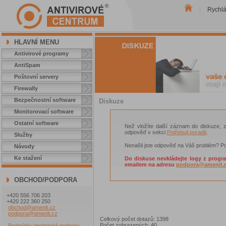
Rychl
|
HLAVNÍ MENU
Antivirové programy
AntiSpam
Poštovní servery
Firewally
Bezpečnostní software
Diskuze
Monitorovací software
Ostatní software
Než vložíte další záznam do diskuze, zk
odpověď v sekci
Potřebuji poradit
.
Služby
Nenašli jste odpověď na Váš problém? Po
Návody
Ke stažení
Do diskuse nevkládejte logy z progr
emailem na adresu
podpora@amenit.
OBCHOD/PODPORA
+420 556 706 203
+420 222 360 250
obchod@amenit.cz
podpora@amenit.cz
Celkový počet dotazů: 1398
Počet zobrazených: 40
Podmínky technické podpory