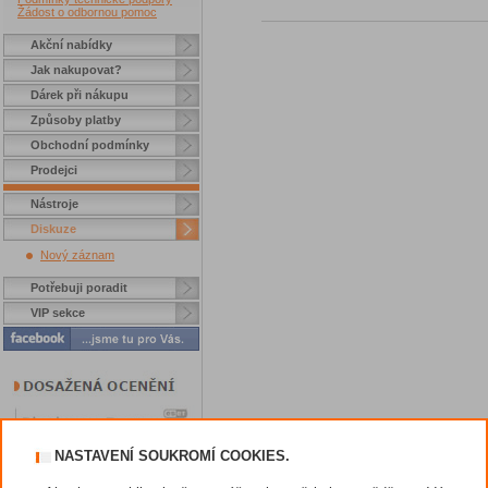
Žádost o odbornou pomoc
Akční nabídky
Jak nakupovat?
Dárek při nákupu
Způsoby platby
Obchodní podmínky
Prodejci
Nástroje
Diskuze
Nový záznam
Potřebuji poradit
VIP sekce
NASTAVENÍ SOUKROMÍ COOKIES.