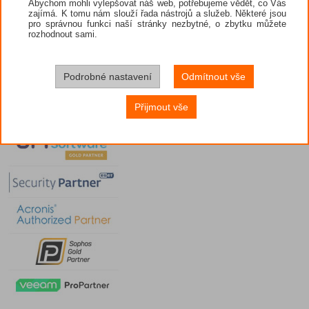
Abychom mohli vylepšovat náš web, potřebujeme vědět, co Vás
zajímá. K tomu nám slouží řada nástrojů a služeb. Některé jsou
pro správnou funkci naší stránky nezbytné, o zbytku můžete
rozhodnout sami.
Podrobné nastavení
Odmítnout vše
Přijmout vše