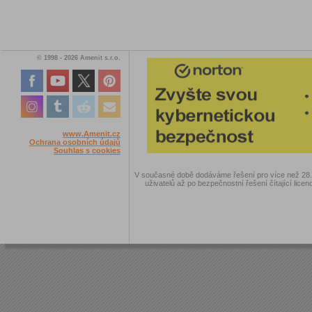
© 1998 - 2026 Amenit s.r.o.
www.Amenit.cz
Ochrana osobních údajů
Souhlas s cookies
V současné době dodáváme řešení pro více než 28.00
uživatelů až po bezpečnostní řešení čítající licen