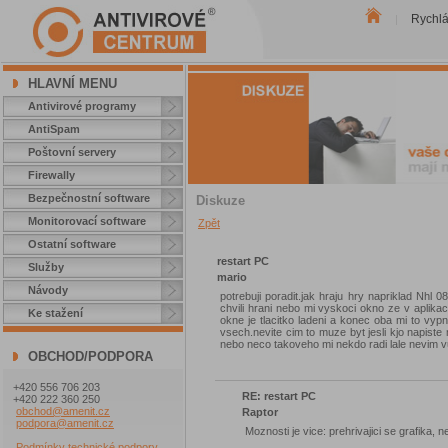
Rychl
|
HLAVNÍ MENU
Antivirové programy
AntiSpam
Poštovní servery
Firewally
Bezpečnostní software
Diskuze
Monitorovací software
Zpět
Ostatní software
restart PC
Služby
mario
Návody
potrebuji poradit.jak hraju hry napriklad Nhl
chvili hrani nebo mi vyskoci okno ze v aplikaci
Ke stažení
okne je tlacitko ladeni a konec oba mi to vypn
vsech.nevite cim to muze byt jesli kjo napiste 
nebo neco takoveho mi nekdo radi lale nevim v
OBCHOD/PODPORA
+420 556 706 203
RE: restart PC
+420 222 360 250
obchod@amenit.cz
Raptor
podpora@amenit.cz
Moznosti je vice: prehrivajici se grafika,
Podmínky technické podpory