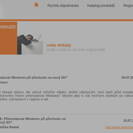
Rychlá objednávka
Katalog produktů
Regis
|
|
|
talovat Windows při přechodu na nový AV?
09.07.2
naco
i hloupá otázka. Ale pokud neřeším nějaké složité zálohování, není lepší před instal
tivirového řešení přeinstalovat Windows? Myslím jako k vůli možným zbytkům po odinst
arého, záznamech v registru a tak.
E: Přeinstalovat Windows při přechodu na
10.07.
ový AV?
alička Radek
http://www.antivir