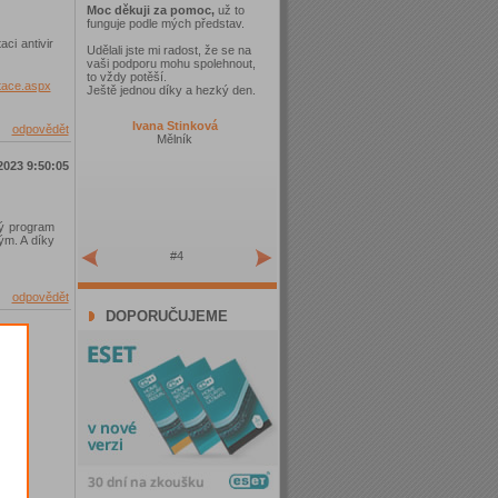
Moc děkuji za pomoc,
už to
funguje podle mých představ.
ci antivir
Udělali jste mi radost, že se na
vaši podporu mohu spolehnout,
to vždy potěší.
itace.aspx
Ještě jednou díky a hezký den.
Ivana Stinková
odpovědět
Mělník
2023 9:50:05
vý program
ým. A díky
#4
odpovědět
DOPORUČUJEME