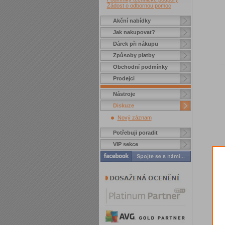
Žádost o odbornou pomoc
Akční nabídky
Jak nakupovat?
Dárek při nákupu
Způsoby platby
Obchodní podmínky
Prodejci
Nástroje
Diskuze
Nový záznam
Potřebuji poradit
VIP sekce