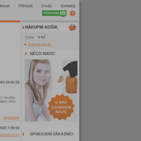
trovat
Přihlásit
O nás
Kontakty
|
|
|
NÁKUPNÍ KOŠÍK
Cena:
0 Kč
Zobrazit obsah
NĚCO NAVÍC
023 22:01:15
ací nového
alaci toho
odpovědět
2023 7:30:02
SPOKOJENÍ ZÁKAZNÍCI
ovecentrum.cz