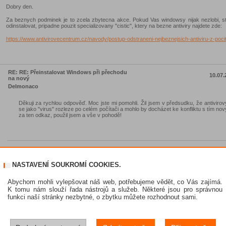
Dobry den.
Za beznych podminek je to zcela zbytecna akce. Pokud Vas windowsy nijak nezlobi, sta
odinstalovat, pripadne pouzit specializovany "cistic", ktery na bezne antiviry najdete zde:
https://www.antivirovecentrum.cz/navody/postup-odstraneni-nejbeznejsich-antiviru-z-poc
RE: RE: Přeinstalovat Windows při přechodu
10.07.
na nový
Delmonaco
Děkuji za rychlou odpověď. Moc jste mi pomohli. Žil jsem v předsudku, že antiviro
se jako "virus" rozleze po celém počítači a mohlo by docházet ke konfliktu s tím nov
za ten odkaz, použil jsem a vše v pohodě!
NASTAVENÍ SOUKROMÍ COOKIES.
Abychom mohli vylepšovat náš web, potřebujeme vědět, co Vás zajímá.
K tomu nám slouží řada nástrojů a služeb. Některé jsou pro správnou
funkci naší stránky nezbytné, o zbytku můžete rozhodnout sami.