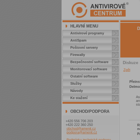
HLAVNÍ MENU
Antivirové programy
AntiSpam
Poštovní servery
Firewally
Bezpečnostní software
Diskuze
Monitorovací software
Zpět
Ostatní software
Přeins
Služby
Delmo
Návody
As
Ke stažení
an
st
OBCHOD/PODPORA
+420 556 706 203
+420 222 360 250
R
obchod@amenit.cz
n
podpora@amenit.cz
P
Podmínky technické podpory