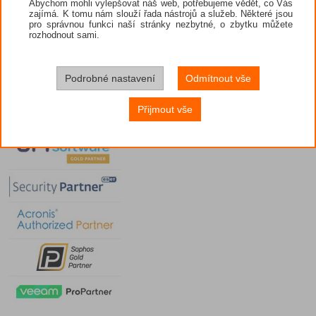
Abychom mohli vylepšovat náš web, potřebujeme vědět, co Vás
zajímá. K tomu nám slouží řada nástrojů a služeb. Některé jsou
pro správnou funkci naší stránky nezbytné, o zbytku můžete
rozhodnout sami.
Podrobné nastavení
Odmítnout vše
Přijmout vše