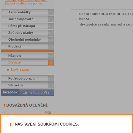
Žádost o odbornou pomoc
Akční nabídky
RE: RE: MBR ROOTKIT DETECTE
honza
Jak nakupovat?
dekujivelice za radu, ano, jedna se 
Dárek při nákupu
Způsoby platby
Obchodní podmínky
Prodejci
Nástroje
Diskuze
Nový záznam
Potřebuji poradit
VIP sekce
NASTAVENÍ SOUKROMÍ COOKIES.