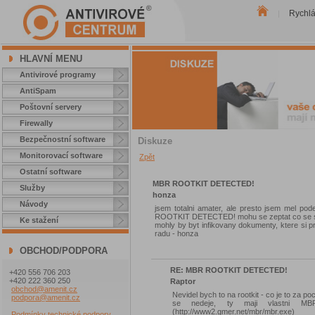
Rychl
|
HLAVNÍ MENU
Antivirové programy
AntiSpam
Poštovní servery
Firewally
Bezpečnostní software
Diskuze
Monitorovací software
Zpět
Ostatní software
MBR ROOTKIT DETECTED!
Služby
honza
Návody
jsem totalni amater, ale presto jsem mel po
ROOTKIT DETECTED! mohu se zeptat co se s ti
Ke stažení
mohly by byt infikovany dokumenty, ktere si 
radu - honza
OBCHOD/PODPORA
RE: MBR ROOTKIT DETECTED!
+420 556 706 203
+420 222 360 250
Raptor
obchod@amenit.cz
Nevidel bych to na rootkit - co je to za p
podpora@amenit.cz
se nedeje, ty maji vlastni M
(http://www2.gmer.net/mbr/mbr.exe)
Podmínky technické podpory