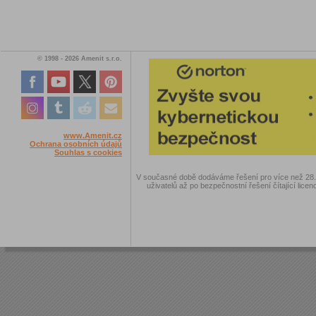
© 1998 - 2026 Amenit s.r.o.
www.Amenit.cz
Ochrana osobních údajů
Souhlas s cookies
V současné době dodáváme řešení pro více než 28.00
uživatelů až po bezpečnostní řešení čítající licen