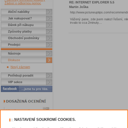
RE: INTERNET EXPLORER 5.5
Žádost o odbornou pomoc
Martin Joška
Akční nabídky
http://www.pctuneuptips.com/recomme
Jak nakupovat?
Vážený pane, zde jsem nalezl řešení, niko
trvalo to cca 2minuty....
Dárek při nákupu
Způsoby platby
Obchodní podmínky
Prodejci
Nástroje
Diskuze
Nový záznam
Potřebuji poradit
VIP sekce
NASTAVENÍ SOUKROMÍ COOKIES.