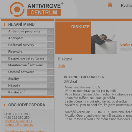
Rychl
|
HLAVNÍ MENU
Antivirové programy
AntiSpam
Poštovní servery
Firewally
Bezpečnostní software
Diskuze
Monitorovací software
Zpět
Ostatní software
INTERNET EXPLORER 5.5
Služby
Jiří Vrzal
Návody
Mám naistalovaný IE 5.5.
IE se mi nezobrazuje tak jak by měl.
Ke stažení
Vždy hlásí v levém dolním rohu ,,Na stránce s
Takovéto hlášení se ukazuje pořád.
Ještě včera mi v pořádku šel až do dneška.
OBCHOD/PODPORA
Myslím si, jestli to není tím, že jsem odinstalo
Novější verze jak IE 6, tak IE 7, jsem zkoušel n
+420 556 706 203
Mozillu, Operu..atd bych nechtěl instalovat pro
+420 222 360 250
Je to i z toho důvodu, že mám slabé Windows 
obchod@amenit.cz
podpora@amenit.cz
Podmínky technické podpory