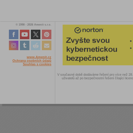
© 1998 - 2026 Amenit s.r.o.
www.Amenit.cz
Ochrana osobních údajů
Souhlas s cookies
V současné době dodáváme řešení pro více než 28.00
uživatelů až po bezpečnostní řešení čítající licen