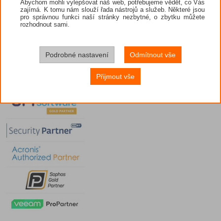
Abychom mohli vylepšovat náš web, potřebujeme vědět, co Vás
zajímá. K tomu nám slouží řada nástrojů a služeb. Některé jsou
pro správnou funkci naší stránky nezbytné, o zbytku můžete
rozhodnout sami.
Podrobné nastavení
Odmítnout vše
Přijmout vše