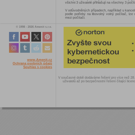
všichni 3 uživatelé přihlašují na všechny 3 počí
V odůvodněných případech, například u kancelář
podle potřeby na libovolný volný počítač, lze 
mezi počítači.
© 1998 - 2026 Amenit s.r.o.
www.Amenit.cz
Ochrana osobních údajů
Souhlas s cookies
V současné době dodáváme řešení pro více než 28.00
uživatelů až po bezpečnostní řešení čítající licen