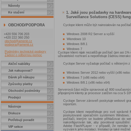
Návody
1. Jaké jsou požadavky na hardwar
Ke stažení
Surveillance Solutions (CESS) fun
OBCHOD/PODPORA
Cyclope klient může být nainstalován na počí
+420 556 706 203
Windows 2008 R2 Server a vyšší
+420 222 360 250
Wiondows 10
obchod@amenit.cz
Windows 8/8.1
podpora@amenit.cz
Windows 7
Podmínky technické podpory
Cyclope klient nijak nezatěžuje počítač (jen asi 1%
Žádost o odbornou pomoc
uživatelské rozhraní a nepotřebuje žádnou interakci
Cyclope Server vyžaduje počítač s některým z 
Akční nabídky
Jak nakupovat?
Windows Server 2012 nebo vyšší (x86 nebo 
Dárek při nákupu
Windows 7 (x86 nebo x64)
Windows 8/8.1 (x86 nebo x64)
Způsoby platby
Serverová část může spravovat až 800 současných př
Obchodní podmínky
připojenými klienty je procesor zatížen na cca 5-10
Prodejci
Cyclope Server zároveň poskytuje webové grafi
reportům.
Nástroje
Cyclope klient nepotřebuje pro své správné 
Diskuze
poskytované operačním systémem Windows. 
počítači, kterým se budete přihlašovat do we
Potřebuji poradit
nakonfigurován tak, aby povoloval spouštění 
Adobe FlashPLayer - v případě, že nemáte v 
VIP sekce
vyzváni k jeho instalaci. Instalaci je také mož