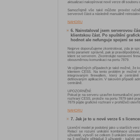
aktualizaci nakopírovat nové verze dll souboru d
Samozřejmě vše také můžete provést ručně - 
serverové části a následně manuálně reinstalova
NAHORU
6. Nainstaloval jsem serverovou čás
klientskou část. Po spuštění grafi
hodnot ale nefunguje spojení se se
Nejprve doporučujeme zkontrolovat, zda je sp
tento parametr správně, pak je pravděpodobné,
klient se serverem. Zkontrolujte nastavení fir
obousměrnou komunikaci na portu 7879.
Ve výjimečných případech je také možné, že ko
klientem CESS. Na tento problém je možné nar
integrovaným firewallem, který je centrál
definovaným aplikacím. V takovém případě admini
centrálně.
UPOZORNĚNÍ:
Pokud je na serveru uzavřen komunikační port 
rozhraní CESS, protože na portu 7879 také pr
7879 půjde grafické rozhraní v prohlížeči otevř
NAHORU
7. Jak je to u nové verze 6 s licence
Licenční model je podobný jako u starších verzí.
Relací se rozumí unikátní kombinace uživatel
uživatelé, vytvoří se celkem 3 unikátní session
na 3 počítače přihlašují 3 uživatelé - každý p