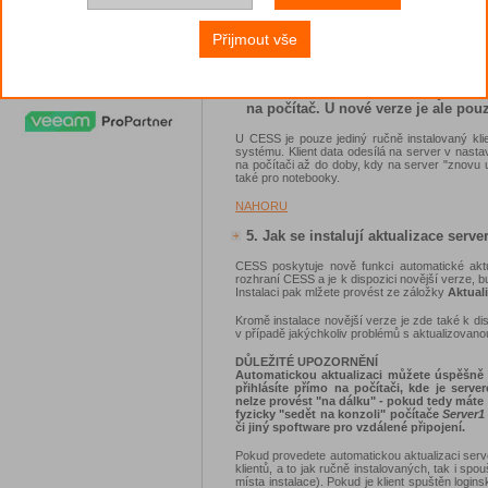
Na jednom serveru nelze provozovat starš
komunikačních TCP portů, což znemožní provoz
Přijmout vše
NAHORU
4. Ve starších verzích CESS jsem si
na počítač. U nové verze je ale pouz
U CESS je pouze jediný ručně instalovaný kli
systému. Klient data odesílá na server v nasta
na počítači až do doby, kdy na server "znovu u
také pro notebooky.
NAHORU
5. Jak se instalují aktualizace serv
CESS poskytuje nově funkci automatické aktu
rozhraní CESS a je k dispozici novější verze, b
Instalaci pak mlžete provést ze záložky
Aktual
Kromě instalace novější verze je zde také k dis
v případě jakýchkoliv problémů s aktualizovan
DŮLEŽITÉ UPOZORNĚNÍ
Automatickou aktualizaci můžete úspěšně 
přihlásíte přímo na počítači, kde je serv
nelze provést "na dálku" - pokud tedy máte
fyzicky "sedět na konzoli" počítače
Server1
či jiný spoftware pro vzdálené připojení.
Pokud provedete automatickou aktualizaci serv
klientů, a to jak ručně instalovaných, tak i sp
místa instalace). Pokud je klient spuštěn login