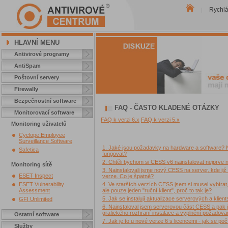
Rychl
|
HLAVNÍ MENU
Antivirové programy
AntiSpam
Poštovní servery
Firewally
Bezpečnostní software
FAQ - ČASTO KLADENÉ OTÁZKY
Monitorovací software
FAQ k verzi 6.x
FAQ k verzi 5.x
Monitoring uživatelů
Cyclope Employee
Surveillance Software
1. Jaké jsou požadavky na hardware a software? 
Safetica
fungovat?
2. Chtěli bychom si CESS v6 nainstalovat nejprv
Monitoring sítě
3. Nainstalovali jsme nový CESS na server, kde již
ESET Inspect
verze. Co je špatně?
ESET Vulnerability
4. Ve starších verzích CESS jsem si musel vybírat,
Assessment
ale pouze jeden "ruční klient", proč to tak je?
5. Jak se instalují aktualizace serverových a klien
GFI Unlimited
6. Nainstaloval jsem serverovou část CESS a pak js
grafického rozhraní instalace a vyplnění požadova
Ostatní software
7. Jak je to u nové verze 6 s licencemi - jak se počí
Služby