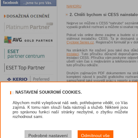
NAHORU
2. Chtěli bychom si CESS nainstal
Nejprve se můžete s CESS "nahrubo" seznámit p
vypadá grafické rozhraní a můžete si osahat re
Pokud vás online demo zaujme a budete si c
stáhnout instalačku CESS. Ta je dostupná p
Cyclope Series.cz
. Registrační formulář je v dol
Na stránkách Ke stažení jsou také dva důl
instalaci
. Tuto příručku důrazně doporučujem
instalaci CESS. Příručka vám poskytne odpověd
ušetří vám čas s mejlováním a telefonováním 
tuto příručku odkáže.
Druhým zajímavým PDF dokumentem na strá
kompletní návod k použití grafického rozhra
samozřejmě také vysvetlí práci s reporty a stati
NAHORU
NASTAVENÍ SOUKROMÍ COOKIES.
3. Nainstalovali jsme nový CESS na 
nefunguje ani stará ani nová verze.
Abychom mohli vylepšovat náš web, potřebujeme vědět, co Vás
zajímá. K tomu nám slouží řada nástrojů a služeb. Některé jsou
Odpověď je jednoduchá - před instalací jste si n
pro správnou funkci naší stránky nezbytné, o zbytku můžete
jste nový CESS na server, ve kterém již běže
rozhodnout sami.
cesty:
odebrat starší verzi CESS a ponechat na ser
nakonfigurovat CESS klienty.
Podrobné nastavení
Odmítnout vše
odebrat CESS a nainstalovat ji na jiný server