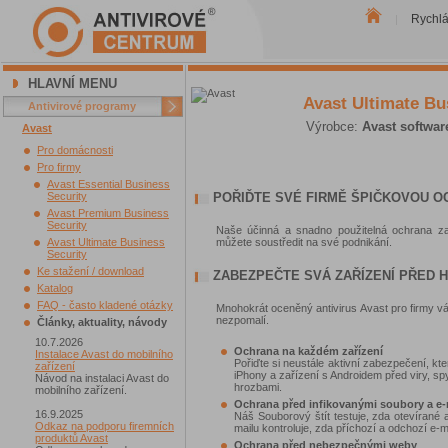
Rychl
|
HLAVNÍ MENU
Avast Ultimate Bu
Antivirové programy
Výrobce:
Avast softwar
Avast
Pro domácnosti
Pro firmy
Avast Essential Business
Security
POŘIĎTE SVÉ FIRMĚ ŠPIČKOVOU 
Avast Premium Business
Security
Naše účinná a snadno použitelná ochrana za
Avast Ultimate Business
můžete soustředit na své podnikání.
Security
Ke stažení / download
ZABEZPEČTE SVÁ ZAŘÍZENÍ PŘED 
Katalog
FAQ - často kladené otázky
Mnohokrát oceněný antivirus Avast pro firmy vám 
nezpomalí.
Články, aktuality, návody
10.7.2026
Ochrana na každém zařízení
Instalace Avast do mobilního
Pořiďte si neustále aktivní zabezpečení, k
zařízení
iPhony a zařízení s Androidem před viry, 
Návod na instalaci Avast do
hrozbami.
mobilního zařízení.
Ochrana před infikovanými soubory a e-
16.9.2025
Náš Souborový štít testuje, zda otevíran
Odkaz na podporu firemních
mailu kontroluje, zda příchozí a odchozí e-
produktů Avast
Ochrana před nebezpečnými weby