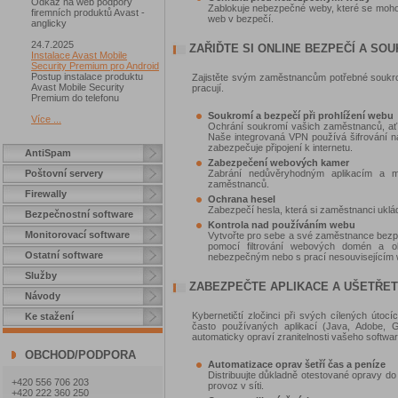
Odkaz na web podpory
Zablokuje nebezpečné weby, které se mohou 
firemních produktů Avast -
web v bezpečí.
anglicky
24.7.2025
ZAŘIĎTE SI ONLINE BEZPEČÍ A SO
Instalace Avast Mobile
Security Premium pro Android
Postup instalace produktu
Zajistěte svým zaměstnancům potřebné soukrom
Avast Mobile Security
pracují.
Premium do telefonu
Soukromí a bezpečí při prohlížení webu
Více ...
Ochrání soukromí vašich zaměstnanců, ať s
Naše integrovaná VPN používá šifrování n
zabezpečuje připojení k internetu.
AntiSpam
Zabezpečení webových kamer
Poštovní servery
Zabrání nedůvěryhodným aplikacím a 
zaměstnanců.
Firewally
Ochrana hesel
Zabezpečí hesla, která si zaměstnanci ukláda
Bezpečnostní software
Kontrola nad používáním webu
Monitorovací software
Vytvořte pro sebe a své zaměstnance bezpečn
pomocí filtrování webových domén a ob
Ostatní software
nebezpečným nebo s prací nesouvisejícím
Služby
ZABEZPEČTE APLIKACE A UŠETŘET
Návody
Kybernetičtí zločinci při svých cílených útoc
Ke stažení
často používaných aplikací (Java, Adobe,
automaticky opraví zranitelnosti vašeho softwaru
OBCHOD/PODPORA
Automatizace oprav šetří čas a peníze
Distribuujte důkladně otestované opravy d
+420 556 706 203
provoz v síti.
+420 222 360 250