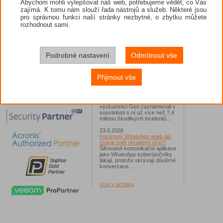
Abychom mohli vylepšovat náš web, potřebujeme vědět, co Vás
zajímá. K tomu nám slouží řada nástrojů a služeb. Některé jsou
26.6.2026
pro správnou funkci naší stránky nezbytné, o zbytku můžete
ESET: S příchodem léta
zaplavují Česko falešné mobilní
rozhodnout sami.
hry
Jednalo se například o aplikace
Yoga Flex Home App, Pillow
Chase Home App či Candy
Race Launcher. Hlavním cílem
Podrobné nastavení
Odmítnout vše
útočníků bylo v tomto případě
Polsko, následováno Českem a
Slovenskem...
Přijmout vše
24.6.2026
Vaše síť může sloužit jako
útočný nástroj pro hackery
Od začátku tohoto roku
výzkumníci Gen zaznamenali v
souvislosti s ní už více než 7,4
milionu škodlivých incidentů...
23.6.2026
Hacknutý WhatsApp aneb jak
získat zpět ukradený účet?
Šifrované komunikační aplikace
jako WhatsApp kyberútočníky
lákají, protože skrývají důvěrné
konverzace...
více v archivu