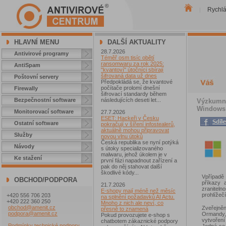
Rychl
|
HLAVNÍ MENU
DALŠÍ AKTUALITY
28.7.2026
Antivirové programy
Téměř osm tisíc obětí
ransomwaru za rok 2025:
AntiSpam
"kvantoví" útočníci sbírají
šifrovaná data už dnes
Poštovní servery
Předpokládá se, že kvantové
počítače prolomí dnešní
Firewally
šifrovací standardy během
Bezpečnostní software
následujících deseti let...
Výzkumní
Windows
Monitorovací software
27.7.2026
ESET: Hackeři v Česku
Ostatní software
pokračují v šíření infostealerů,
aktuálně mohou připravovat
Služby
novou vlnu útoků
Česká republika se nyní potýká
Návody
s útoky specializovaného
malwaru, jehož úkolem je v
Ke stažení
první fázi napadnout zařízení a
pak do něj stahovat další
škodlivé kódy...
Vpřípadě
OBCHOD/PODPORA
příkazy 
21.7.2026
zranitel
E-shopy mají méně než měsíc
prohlížeč
+420 556 706 203
na splnění požadavků AI Actu.
+420 222 360 250
Mnoho z nich ale neví, co
obchod@amenit.cz
Zveřejněn
přesně to znamená
podpora@amenit.cz
Ormandy,
Pokud provozujete e-shop s
vytvoření
chatbotem zákaznické podpory
Podmínky technické podpory
Jedná se