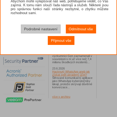
WhatsApp 
Abychom mohli vylepšovat náš web, potřebujeme vědět, co Vás
"kecálky n
zajímá. K tomu nám slouží řada nástrojů a služeb. Některé jsou
26.6.2026
hodin :)
pro správnou funkci naší stránky nezbytné, o zbytku můžete
ESET: S příchodem léta
zaplavují Česko falešné mobilní
rozhodnout sami.
Zdroj - z
hry
Jednalo se například o aplikace
Yoga Flex Home App, Pillow
Chase Home App či Candy
Race Launcher. Hlavním cílem
Podrobné nastavení
Odmítnout vše
útočníků bylo v tomto případě
Polsko, následováno Českem a
Slovenskem...
Přijmout vše
24.6.2026
Vaše síť může sloužit jako
útočný nástroj pro hackery
Od začátku tohoto roku
výzkumníci Gen zaznamenali v
souvislosti s ní už více než 7,4
milionu škodlivých incidentů...
23.6.2026
Hacknutý WhatsApp aneb jak
získat zpět ukradený účet?
Šifrované komunikační aplikace
jako WhatsApp kyberútočníky
lákají, protože skrývají důvěrné
konverzace...
více v archivu