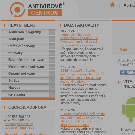
Rychl
|
HLAVNÍ MENU
DALŠÍ AKTUALITY
28.7.2026
Antivirové programy
Téměř osm tisíc obětí
ransomwaru za rok 2025:
AntiSpam
"kvantoví" útočníci sbírají
šifrovaná data už dnes
Poštovní servery
Předpokládá se, že kvantové
počítače prolomí dnešní
Firewally
šifrovací standardy během
Bezpečnostní software
následujících deseti let...
Víte, kte
"žravé"?
Monitorovací software
27.7.2026
ESET: Hackeři v Česku
Ostatní software
pokračují v šíření infostealerů,
aktuálně mohou připravovat
Služby
VÍTE,
novou vlnu útoků
Česká republika se nyní potýká
"NEJŽ
Návody
s útoky specializovaného
malwaru, jehož úkolem je v
Ke stažení
první fázi napadnout zařízení a
pak do něj stahovat další
škodlivé kódy...
OBCHOD/PODPORA
21.7.2026
E-shopy mají méně než měsíc
+420 556 706 203
na splnění požadavků AI Actu.
+420 222 360 250
Mnoho z nich ale neví, co
obchod@amenit.cz
přesně to znamená
podpora@amenit.cz
Pokud provozujete e-shop s
Z aplikac
chatbotem zákaznické podpory
zařízení
Podmínky technické podpory