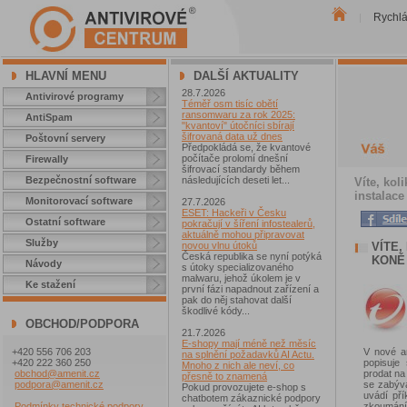
Rychl
|
HLAVNÍ MENU
DALŠÍ AKTUALITY
28.7.2026
Antivirové programy
Téměř osm tisíc obětí
ransomwaru za rok 2025:
AntiSpam
"kvantoví" útočníci sbírají
šifrovaná data už dnes
Poštovní servery
Předpokládá se, že kvantové
počítače prolomí dnešní
Firewally
šifrovací standardy během
Bezpečnostní software
následujících deseti let...
Víte, kol
instalac
Monitorovací software
27.7.2026
ESET: Hackeři v Česku
Ostatní software
pokračují v šíření infostealerů,
aktuálně mohou připravovat
Služby
VÍTE,
novou vlnu útoků
Česká republika se nyní potýká
KONĚ
Návody
s útoky specializovaného
malwaru, jehož úkolem je v
Ke stažení
první fázi napadnout zařízení a
pak do něj stahovat další
škodlivé kódy...
OBCHOD/PODPORA
21.7.2026
E-shopy mají méně než měsíc
V nové a
+420 556 706 203
na splnění požadavků AI Actu.
popisuje 
+420 222 360 250
Mnoho z nich ale neví, co
prodat na
obchod@amenit.cz
přesně to znamená
se zabývá
podpora@amenit.cz
Pokud provozujete e-shop s
uvádí pří
chatbotem zákaznické podpory
zkoumání
Podmínky technické podpory