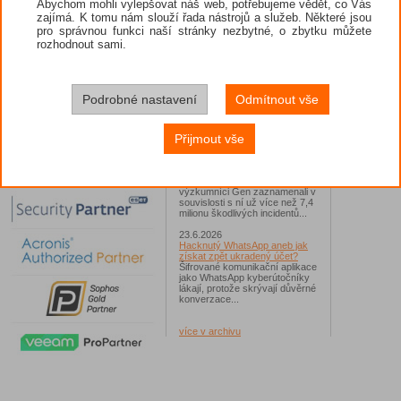
se mask
Abychom mohli vylepšovat náš web, potřebujeme vědět, co Vás
účelem 
zajímá. K tomu nám slouží řada nástrojů a služeb. Některé jsou
26.6.2026
pro správnou funkci naší stránky nezbytné, o zbytku můžete
ESET: S příchodem léta
Ze zprávy
zaplavují Česko falešné mobilní
rozhodnout sami.
služby 
hry
Kyberzloč
Jednalo se například o aplikace
již bezpe
Yoga Flex Home App, Pillow
stínová 
Chase Home App či Candy
služby a 
Race Launcher. Hlavním cílem
Podrobné nastavení
Odmítnout vše
obdržel n
útočníků bylo v tomto případě
Polsko, následováno Českem a
Celá origi
Slovenskem...
Přijmout vše
http://ww
24.6.2026
whitepape
Vaše síť může sloužit jako
útočný nástroj pro hackery
ZDROJ člá
Od začátku tohoto roku
výzkumníci Gen zaznamenali v
souvislosti s ní už více než 7,4
milionu škodlivých incidentů...
23.6.2026
Hacknutý WhatsApp aneb jak
získat zpět ukradený účet?
Šifrované komunikační aplikace
jako WhatsApp kyberútočníky
lákají, protože skrývají důvěrné
konverzace...
více v archivu