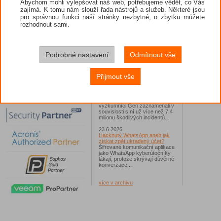
Abychom mohli vylepšovat náš web, potřebujeme vědět, co Vás
zajímá. K tomu nám slouží řada nástrojů a služeb. Některé jsou
26.6.2026
pro správnou funkci naší stránky nezbytné, o zbytku můžete
ESET: S příchodem léta
zaplavují Česko falešné mobilní
rozhodnout sami.
hry
Jednalo se například o aplikace
Yoga Flex Home App, Pillow
Chase Home App či Candy
Race Launcher. Hlavním cílem
Podrobné nastavení
Odmítnout vše
útočníků bylo v tomto případě
Polsko, následováno Českem a
Slovenskem...
Přijmout vše
24.6.2026
Vaše síť může sloužit jako
útočný nástroj pro hackery
Od začátku tohoto roku
výzkumníci Gen zaznamenali v
souvislosti s ní už více než 7,4
milionu škodlivých incidentů...
23.6.2026
Hacknutý WhatsApp aneb jak
získat zpět ukradený účet?
Šifrované komunikační aplikace
jako WhatsApp kyberútočníky
lákají, protože skrývají důvěrné
konverzace...
více v archivu