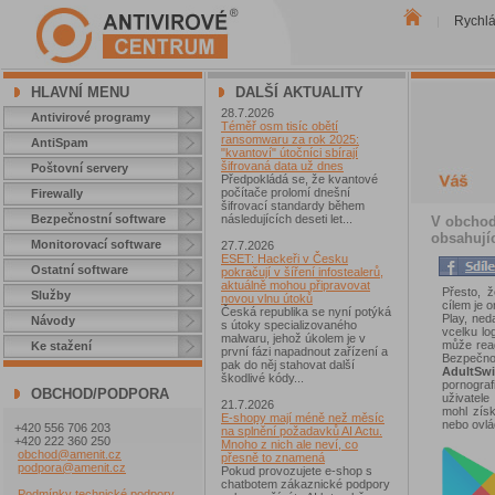
Rychl
|
HLAVNÍ MENU
DALŠÍ AKTUALITY
28.7.2026
Antivirové programy
Téměř osm tisíc obětí
ransomwaru za rok 2025:
AntiSpam
"kvantoví" útočníci sbírají
šifrovaná data už dnes
Poštovní servery
Předpokládá se, že kvantové
počítače prolomí dnešní
Firewally
šifrovací standardy během
Bezpečnostní software
následujících deseti let...
V obchodě
obsahují
Monitorovací software
27.7.2026
ESET: Hackeři v Česku
Ostatní software
pokračují v šíření infostealerů,
aktuálně mohou připravovat
Přesto, ž
Služby
novou vlnu útoků
cílem je 
Česká republika se nyní potýká
Play, ned
Návody
s útoky specializovaného
vcelku l
malwaru, jehož úkolem je v
může reag
Ke stažení
první fázi napadnout zařízení a
Bezpečno
pak do něj stahovat další
AdultSw
škodlivé kódy...
pornogr
OBCHOD/PODPORA
uživatele
21.7.2026
mohl zís
E-shopy mají méně než měsíc
nebo ovlá
+420 556 706 203
na splnění požadavků AI Actu.
+420 222 360 250
Mnoho z nich ale neví, co
obchod@amenit.cz
přesně to znamená
podpora@amenit.cz
Pokud provozujete e-shop s
chatbotem zákaznické podpory
Podmínky technické podpory