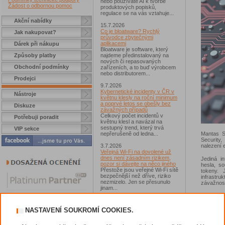
nebo používáte AI k tvorbě
Žádost o odbornou pomoc
produktových popisků,
regulace se na vás vztahuje...
Akční nabídky
15.7.2026
Co je bloatware? Rychlý
Jak nakupovat?
průvodce zbytečnými
aplikacemi
Dárek při nákupu
Bloatware je software, který
Způsoby platby
najdeme předinstalovaný na
nových či repasovaných
Obchodní podmínky
zařízeních, a to buď výrobcem
nebo distributorem...
Prodejci
9.7.2026
Kybernetické incidenty v ČR v
Nástroje
květnu klesly na roční minimum
a poprvé letos se obešly bez
Diskuze
závažných případů
Celkový počet incidentů v
Potřebuji poradit
květnu klesl a navázal na
sestupný trend, který trvá
VIP sekce
Mantas S
nepřerušeně od ledna...
Security,
nalezení e
3.7.2026
Veřejná Wi-Fi na dovolené už
dnes není zásadním rizikem,
Jediná i
pozor si dávejte na něco jiného
hesla, s
Přestože jsou veřejné Wi-Fi sítě
tokeny.
bezpečnější než dříve, riziko
infrastru
nezmizelo. Jen se přesunulo
závažnost
jinam...
Změna úto
2.7.2026
Zpráva 20
Chcete získat Norton 360
posun v
NASTAVENÍ SOUKROMÍ COOKIES.
Standard?
sofistiko
Zúčastněte se soutěže s
používá t
magazínem IT Kompas...