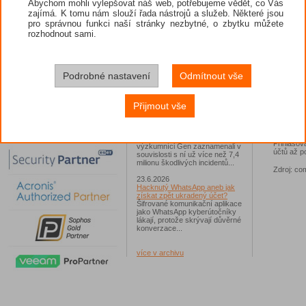
vynalože
Abychom mohli vylepšovat náš web, potřebujeme vědět, co Vás
session t
zajímá. K tomu nám slouží řada nástrojů a služeb. Některé jsou
26.6.2026
nasazení 
pro správnou funkci naší stránky nezbytné, o zbytku můžete
ESET: S příchodem léta
zaplavují Česko falešné mobilní
rozhodnout sami.
Data z r
hry
Kompromi
Jednalo se například o aplikace
zatímco i
Yoga Flex Home App, Pillow
představu
Chase Home App či Candy
adres od
Race Launcher. Hlavním cílem
Podrobné nastavení
Odmítnout vše
zachytily
útočníků bylo v tomto případě
letech ry
Polsko, následováno Českem a
Slovenskem...
Technický
Přijmout vše
zásadní r
24.6.2026
podnikov
Vaše síť může sloužit jako
ochranu k
útočný nástroj pro hackery
infostea
Od začátku tohoto roku
Přihlašov
výzkumníci Gen zaznamenali v
účtů až po
souvislosti s ní už více než 7,4
milionu škodlivých incidentů...
Zdroj: co
23.6.2026
Hacknutý WhatsApp aneb jak
získat zpět ukradený účet?
Šifrované komunikační aplikace
jako WhatsApp kyberútočníky
lákají, protože skrývají důvěrné
konverzace...
více v archivu