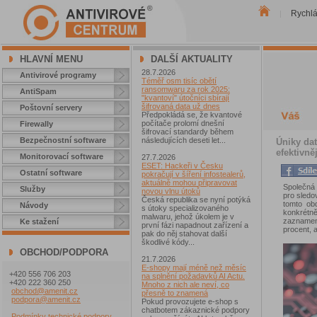
Rychl
|
HLAVNÍ MENU
DALŠÍ AKTUALITY
28.7.2026
Antivirové programy
Téměř osm tisíc obětí
ransomwaru za rok 2025:
AntiSpam
"kvantoví" útočníci sbírají
šifrovaná data už dnes
Poštovní servery
Předpokládá se, že kvantové
počítače prolomí dnešní
Firewally
šifrovací standardy během
Bezpečnostní software
následujících deseti let...
Úniky dat
efektivně
Monitorovací software
27.7.2026
ESET: Hackeři v Česku
Ostatní software
pokračují v šíření infostealerů,
aktuálně mohou připravovat
Společná 
Služby
novou vlnu útoků
pro sledo
Česká republika se nyní potýká
tomto ob
Návody
s útoky specializovaného
konkrétn
malwaru, jehož úkolem je v
zaznamen
Ke stažení
první fázi napadnout zařízení a
procent, a
pak do něj stahovat další
škodlivé kódy...
OBCHOD/PODPORA
21.7.2026
E-shopy mají méně než měsíc
+420 556 706 203
na splnění požadavků AI Actu.
+420 222 360 250
Mnoho z nich ale neví, co
obchod@amenit.cz
přesně to znamená
podpora@amenit.cz
Pokud provozujete e-shop s
chatbotem zákaznické podpory
Podmínky technické podpory