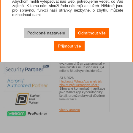
Abychom mohli vylepšovat náš web, potřebujeme vědět, co Vás
Kerio C
zajímá. K tomu nám slouží řada nástrojů a služeb. Některé jsou
26.6.2026
případě
pro správnou funkci naší stránky nezbytné, o zbytku můžete
ESET: S příchodem léta
instala
zaplavují Česko falešné mobilní
rozhodnout sami.
Kerio C
hry
případě
Jednalo se například o aplikace
nebude
Yoga Flex Home App, Pillow
Chase Home App či Candy
Zcela bez
Race Launcher. Hlavním cílem
Podrobné nastavení
Odmítnout vše
útočníků bylo v tomto případě
Polsko, následováno Českem a
Kerio C
Slovenskem...
Přijmout vše
Kerio C
24.6.2026
Vaše síť může sloužit jako
ZDROJ: T
útočný nástroj pro hackery
Od začátku tohoto roku
výzkumníci Gen zaznamenali v
souvislosti s ní už více než 7,4
milionu škodlivých incidentů...
23.6.2026
Hacknutý WhatsApp aneb jak
získat zpět ukradený účet?
Šifrované komunikační aplikace
jako WhatsApp kyberútočníky
lákají, protože skrývají důvěrné
konverzace...
více v archivu