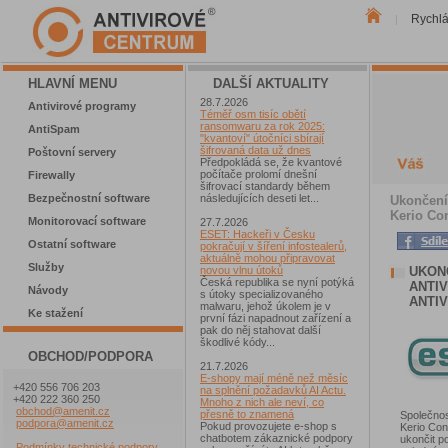
Rychl
|
HLAVNÍ MENU
DALŠÍ AKTUALITY
28.7.2026
Antivirové programy
Téměř osm tisíc obětí
ransomwaru za rok 2025:
AntiSpam
"kvantoví" útočníci sbírají
šifrovaná data už dnes
Poštovní servery
Předpokládá se, že kvantové
počítače prolomí dnešní
Firewally
šifrovací standardy během
Bezpečnostní software
následujících deseti let...
Ukončení
Kerio Co
Monitorovací software
27.7.2026
ESET: Hackeři v Česku
Ostatní software
pokračují v šíření infostealerů,
aktuálně mohou připravovat
Služby
UKON
novou vlnu útoků
Česká republika se nyní potýká
ANTIV
Návody
s útoky specializovaného
ANTIV
malwaru, jehož úkolem je v
Ke stažení
první fázi napadnout zařízení a
pak do něj stahovat další
škodlivé kódy...
OBCHOD/PODPORA
21.7.2026
E-shopy mají méně než měsíc
+420 556 706 203
na splnění požadavků AI Actu.
+420 222 360 250
Mnoho z nich ale neví, co
obchod@amenit.cz
přesně to znamená
Společno
podpora@amenit.cz
Pokud provozujete e-shop s
Kerio Con
chatbotem zákaznické podpory
ukončit p
Podmínky technické podpory