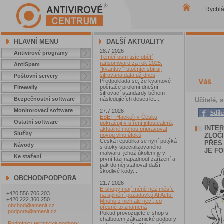
Rychl
|
HLAVNÍ MENU
DALŠÍ AKTUALITY
28.7.2026
Antivirové programy
Téměř osm tisíc obětí
ransomwaru za rok 2025:
AntiSpam
"kvantoví" útočníci sbírají
šifrovaná data už dnes
Poštovní servery
Předpokládá se, že kvantové
počítače prolomí dnešní
Firewally
šifrovací standardy během
Bezpečnostní software
následujících deseti let...
Učitelé, 
Monitorovací software
27.7.2026
ESET: Hackeři v Česku
Ostatní software
pokračují v šíření infostealerů,
INTER
aktuálně mohou připravovat
Služby
ZLOČI
novou vlnu útoků
Česká republika se nyní potýká
PŘES 
Návody
s útoky specializovaného
JE F
malwaru, jehož úkolem je v
Ke stažení
první fázi napadnout zařízení a
pak do něj stahovat další
škodlivé kódy...
OBCHOD/PODPORA
21.7.2026
E-shopy mají méně než měsíc
+420 556 706 203
na splnění požadavků AI Actu.
+420 222 360 250
Mnoho z nich ale neví, co
obchod@amenit.cz
přesně to znamená
podpora@amenit.cz
Pokud provozujete e-shop s
chatbotem zákaznické podpory
Podmínky technické podpory