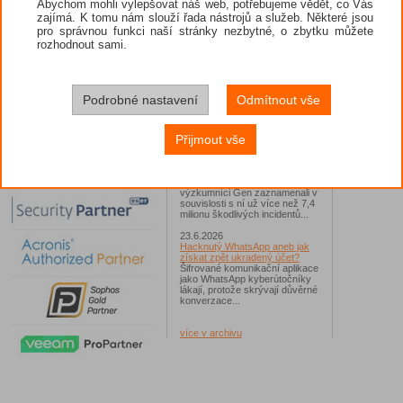
Abychom mohli vylepšovat náš web, potřebujeme vědět, co Vás
netřeba ml
zajímá. K tomu nám slouží řada nástrojů a služeb. Některé jsou
26.6.2026
pro správnou funkci naší stránky nezbytné, o zbytku můžete
ESET: S příchodem léta
A jak jst
zaplavují Česko falešné mobilní
dnes syst
rozhodnout sami.
hry
hračka a
Jednalo se například o aplikace
napříkl
Yoga Flex Home App, Pillow
nebo
BitD
Chase Home App či Candy
Race Launcher. Hlavním cílem
Podrobné nastavení
Odmítnout vše
útočníků bylo v tomto případě
Polsko, následováno Českem a
Slovenskem...
Přijmout vše
24.6.2026
Vaše síť může sloužit jako
útočný nástroj pro hackery
Od začátku tohoto roku
výzkumníci Gen zaznamenali v
souvislosti s ní už více než 7,4
milionu škodlivých incidentů...
23.6.2026
Hacknutý WhatsApp aneb jak
získat zpět ukradený účet?
Šifrované komunikační aplikace
jako WhatsApp kyberútočníky
lákají, protože skrývají důvěrné
konverzace...
více v archivu