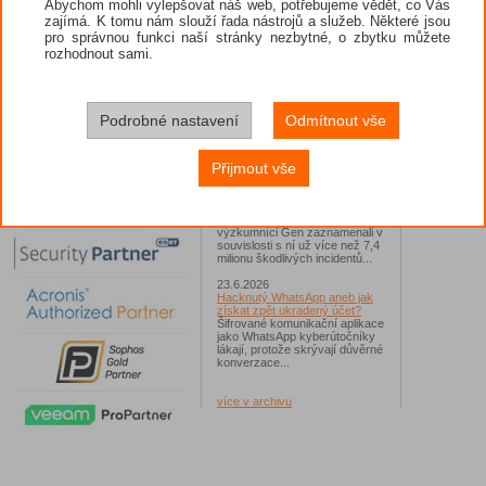
Abychom mohli vylepšovat náš web, potřebujeme vědět, co Vás
zajímá. K tomu nám slouží řada nástrojů a služeb. Některé jsou
26.6.2026
pro správnou funkci naší stránky nezbytné, o zbytku můžete
ESET: S příchodem léta
zaplavují Česko falešné mobilní
rozhodnout sami.
hry
Jednalo se například o aplikace
Yoga Flex Home App, Pillow
Chase Home App či Candy
Race Launcher. Hlavním cílem
Podrobné nastavení
Odmítnout vše
útočníků bylo v tomto případě
Polsko, následováno Českem a
Slovenskem...
Přijmout vše
24.6.2026
Vaše síť může sloužit jako
útočný nástroj pro hackery
Od začátku tohoto roku
výzkumníci Gen zaznamenali v
souvislosti s ní už více než 7,4
milionu škodlivých incidentů...
23.6.2026
Hacknutý WhatsApp aneb jak
získat zpět ukradený účet?
Šifrované komunikační aplikace
jako WhatsApp kyberútočníky
lákají, protože skrývají důvěrné
konverzace...
více v archivu