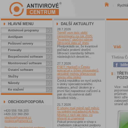
Rychl
|
HLAVNÍ MENU
DALŠÍ AKTUALITY
28.7.2026
Antivirové programy
Téměř osm tisíc obětí
ransomwaru za rok 2025:
AntiSpam
"kvantoví" útočníci sbírají
šifrovaná data už dnes
Poštovní servery
Předpokládá se, že kvantové
počítače prolomí dnešní
Firewally
šifrovací standardy během
Bezpečnostní software
následujících deseti let...
Třetina Č
Monitorovací software
27.7.2026
ESET: Hackeři v Česku
Ostatní software
pokračují v šíření infostealerů,
TŘET
aktuálně mohou připravovat
Služby
POZO
novou vlnu útoků
Česká republika se nyní potýká
Návody
s útoky specializovaného
Více než
malwaru, jehož úkolem je v
Ke stažení
pozornos
první fázi napadnout zařízení a
průzkum 
pak do něj stahovat další
tisíci už
škodlivé kódy...
zabezpeč
OBCHOD/PODPORA
straně uži
21.7.2026
E-shopy mají méně než měsíc
+420 556 706 203
na splnění požadavků AI Actu.
+420 222 360 250
Mnoho z nich ale neví, co
obchod@amenit.cz
přesně to znamená
podpora@amenit.cz
Pokud provozujete e-shop s
chatbotem zákaznické podpory
Podmínky technické podpory