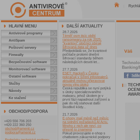
Rychl
|
HLAVNÍ MENU
DALŠÍ AKTUALITY
28.7.2026
Antivirové programy
Téměř osm tisíc obětí
ransomwaru za rok 2025:
AntiSpam
"kvantoví" útočníci sbírají
šifrovaná data už dnes
Poštovní servery
Předpokládá se, že kvantové
počítače prolomí dnešní
Firewally
šifrovací standardy během
Bezpečnostní software
následujících deseti let...
Technolo
Banking/
Monitorovací software
27.7.2026
ESET: Hackeři v Česku
Ostatní software
pokračují v šíření infostealerů,
aktuálně mohou připravovat
Služby
TECH
novou vlnu útoků
Česká republika se nyní potýká
OCEN
Návody
s útoky specializovaného
AWAR
malwaru, jehož úkolem je v
Ke stažení
první fázi napadnout zařízení a
pak do něj stahovat další
škodlivé kódy...
OBCHOD/PODPORA
21.7.2026
E-shopy mají méně než měsíc
+420 556 706 203
na splnění požadavků AI Actu.
+420 222 360 250
Mnoho z nich ale neví, co
obchod@amenit.cz
přesně to znamená
podpora@amenit.cz
Pokud provozujete e-shop s
chatbotem zákaznické podpory
Podmínky technické podpory