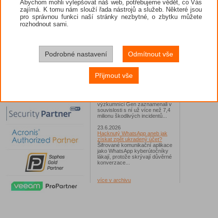
Abychom mohli vylepšovat náš web, potřebujeme vědět, co Vás
vyžadova
subsysté
zajímá. K tomu nám slouží řada nástrojů a služeb. Některé jsou
26.6.2026
úspěšně 
pro správnou funkci naší stránky nezbytné, o zbytku můžete
ESET: S příchodem léta
zaplavují Česko falešné mobilní
rozhodnout sami.
Safe Mo
hry
Chrání b
Jednalo se například o aplikace
uživatel
Yoga Flex Home App, Pillow
ochranu f
Chase Home App či Candy
počítačí
Race Launcher. Hlavním cílem
Podrobné nastavení
Odmítnout vše
transakcí
útočníků bylo v tomto případě
Polsko, následováno Českem a
Produkty
Slovenskem...
Internet 
Přijmout vše
zabránilo
24.6.2026
Assessmen
Vaše síť může sloužit jako
útočný nástroj pro hackery
Od začátku tohoto roku
výzkumníci Gen zaznamenali v
souvislosti s ní už více než 7,4
milionu škodlivých incidentů...
23.6.2026
Hacknutý WhatsApp aneb jak
získat zpět ukradený účet?
Šifrované komunikační aplikace
jako WhatsApp kyberútočníky
lákají, protože skrývají důvěrné
konverzace...
více v archivu